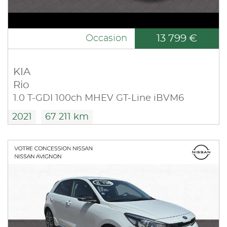
13 799 €
Occasion
KIA
Rio
1.0 T-GDI 100ch MHEV GT-Line iBVM6
2021
67 211 km