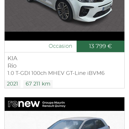
13 799 €
Occasion
KIA
Rio
1.0 T-GDI 100ch MHEV GT-Line iBVM6
2021
67 211 km