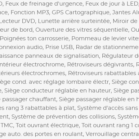
D,
Feux de freinage d'urgence,
Feux de jour à LED
nce,
Fonction MP3,
GPS Cartographique,
Jantes Al
Lecteur DVD,
Lunette arrière surteintée,
Miroir de
eur de bord,
Ouverture des vitres séquentielle,
Ou
Poignées ton carrosserie,
Pommeau de levier vites
 connexion audio,
Prise USB,
Radar de stationneme
issance panneaux de signalisation,
Régulateur de
intérieur électrochrome,
Rétroviseurs dégivrants,
R
térieurs électrochromes,
Rétroviseurs rabattables
iège cond. avec réglage lombaire électr,
Siège co
e,
Siège conducteur réglable en hauteur,
Siège pa
 passager chauffant,
Siège passager réglable en 
s rang 3 rabattables à plat,
Système d'accès sans 
gent,
Système de prévention des collisions,
Système
,
TMC,
Toit ouvrant électrique,
Toit ouvrant rang 1 c
age auto. des portes en roulant,
Verrouillage centra