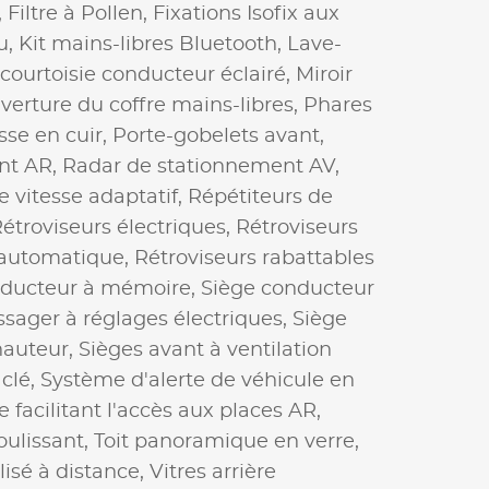
,
Filtre à Pollen,
Fixations Isofix aux
u,
Kit mains-libres Bluetooth,
Lave-
 courtoisie conducteur éclairé,
Miroir
verture du coffre mains-libres,
Phares
se en cuir,
Porte-gobelets avant,
nt AR,
Radar de stationnement AV,
 vitesse adaptatif,
Répétiteurs de
étroviseurs électriques,
Rétroviseurs
 automatique,
Rétroviseurs rabattables
nducteur à mémoire,
Siège conducteur
ssager à réglages électriques,
Siège
hauteur,
Sièges avant à ventilation
clé,
Système d'alerte de véhicule en
 facilitant l'accès aux places AR,
oulissant,
Toit panoramique en verre,
lisé à distance,
Vitres arrière