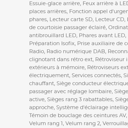
Essuie-glace arrière,
Feux arrière à LE
places arrières,
Fonction appel d'urge
phares,
Lecteur carte SD,
Lecteur CD,
de courtoisie passager éclairé,
Ordinat
antibrouillard LED,
Phares avant LED,
Préparation Isofix,
Prise auxiliaire de
Radio,
Radio numérique DAB,
Reconna
clignotant dans rétro ext,
Rétroviseur 
extérieurs à mémoire,
Rétroviseurs ex
électriquement,
Services connectés,
S
chauffant,
Siège conducteur électriqu
passager avec réglage lombaire,
Siège
active,
Sièges rang 3 rabattables,
Siège
approche,
Système d'éclairage intelli
Témoin de bouclage des ceintures AV
Velum rang 1,
Velum rang 2,
Verrouill