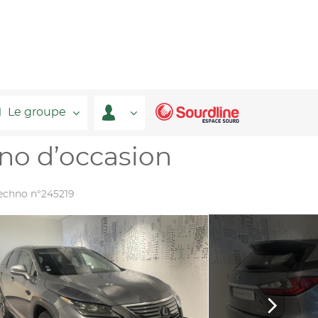
Le groupe
o d’occasion
echno n°245219