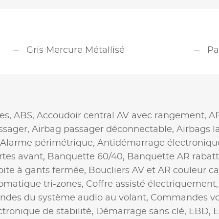
Gris Mercure Métallisé
Pa
es,
ABS,
Accoudoir central AV avec rangement,
AF
ssager,
Airbag passager déconnectable,
Airbags l
Alarme périmétrique,
Antidémarrage électroniqu
rtes avant,
Banquette 60/40,
Banquette AR rabatt
oite à gants fermée,
Boucliers AV et AR couleur ca
omatique tri-zones,
Coffre assisté électriquement
es du système audio au volant,
Commandes vo
ctronique de stabilité,
Démarrage sans clé,
EBD,
E