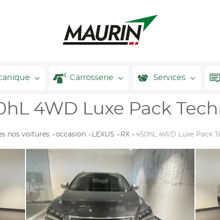
canique
Carrosserie
Services
0hL 4WD Luxe Pack Techn
es nos voitures
occasion
LEXUS
RX
450hL 4WD Luxe Pack T