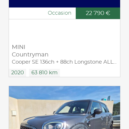
22 790 €
Occasion
MINI
Countryman
Cooper SE 136ch + 88ch Longstone ALL4 BVA6 7cv
2020
63 810 km