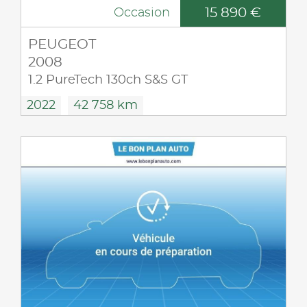
15 890 €
Occasion
PEUGEOT
2008
1.2 PureTech 130ch S&S GT
2022
42 758 km