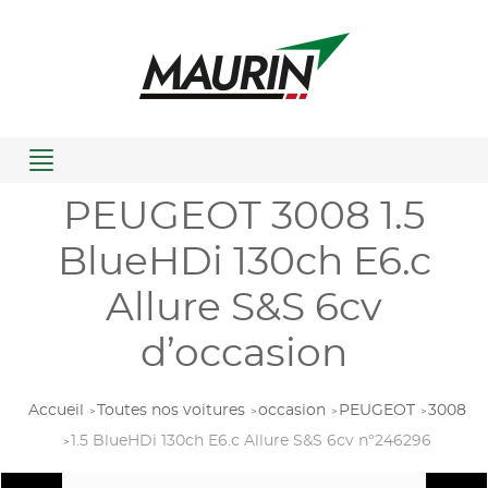
Menu
PEUGEOT 3008 1.5
BlueHDi 130ch E6.c
Allure S&S 6cv
d’occasion
Accueil
Toutes nos voitures
occasion
PEUGEOT
3008
1.5 BlueHDi 130ch E6.c Allure S&S 6cv n°246296