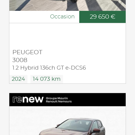
29 650 €
Occasion
PEUGEOT
3008
1.2 Hybrid 136ch GT e-DCS6
2024
14 073 km