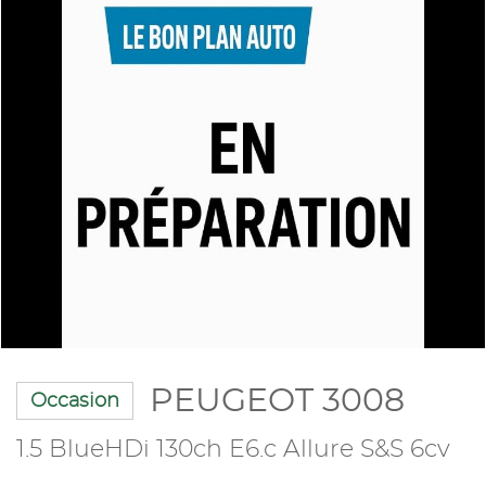
PEUGEOT 3008
Occasion
1.5 BlueHDi 130ch E6.c Allure S&S 6cv