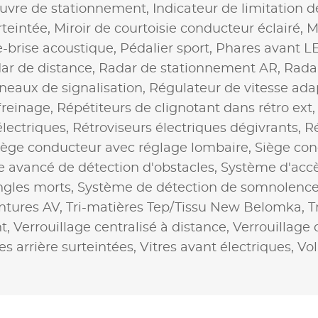
uvre de stationnement,
Indicateur de limitation d
rteintée,
Miroir de courtoisie conducteur éclairé,
M
-brise acoustique,
Pédalier sport,
Phares avant L
ar de distance,
Radar de stationnement AR,
Rada
eaux de signalisation,
Régulateur de vitesse adap
freinage,
Répétiteurs de clignotant dans rétro ext
électriques,
Rétroviseurs électriques dégivrants,
Ré
iège conducteur avec réglage lombaire,
Siège con
 avancé de détection d'obstacles,
Système d'accè
ngles morts,
Système de détection de somnolenc
ntures AV,
Tri-matières Tep/Tissu New Belomka,
T
nt,
Verrouillage centralisé à distance,
Verrouillage 
res arrière surteintées,
Vitres avant électriques,
Vol