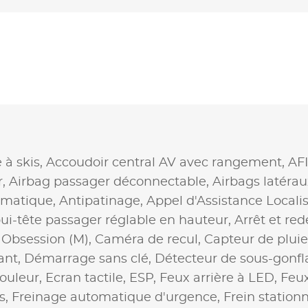
 à skis,
Accoudoir central AV avec rangement,
AF
r,
Airbag passager déconnectable,
Airbags latérau
omatique,
Antipatinage,
Appel d'Assistance Locali
ui-tête passager réglable en hauteur,
Arrêt et re
 Obsession (M),
Caméra de recul,
Capteur de pluie
ant,
Démarrage sans clé,
Détecteur de sous-gonfl
couleur,
Ecran tactile,
ESP,
Feux arrière à LED,
Feux
s,
Freinage automatique d'urgence,
Frein station