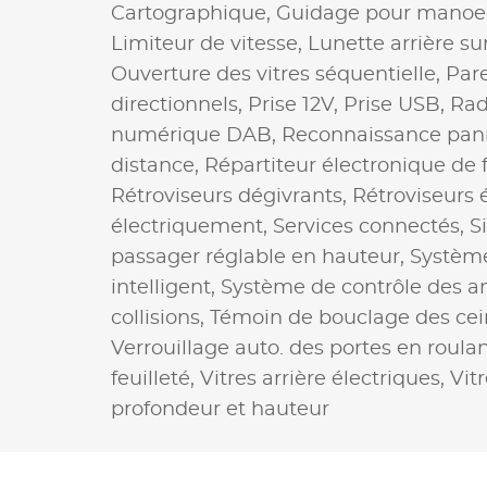
Cartographique,
Guidage pour manoe
Limiteur de vitesse,
Lunette arrière su
Ouverture des vitres séquentielle,
Pare
directionnels,
Prise 12V,
Prise USB,
Rad
numérique DAB,
Reconnaissance pann
distance,
Répartiteur électronique de 
Rétroviseurs dégivrants,
Rétroviseurs 
électriquement,
Services connectés,
S
passager réglable en hauteur,
Système
intelligent,
Système de contrôle des a
collisions,
Témoin de bouclage des cei
Verrouillage auto. des portes en roula
feuilleté,
Vitres arrière électriques,
Vit
profondeur et hauteur