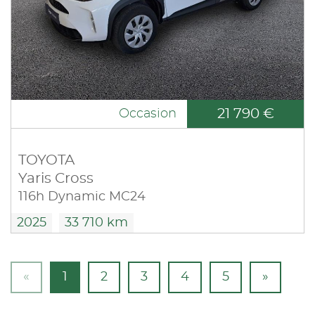
21 790 €
Occasion
TOYOTA
Yaris Cross
116h Dynamic MC24
2025
33 710 km
«
1
2
3
4
5
»