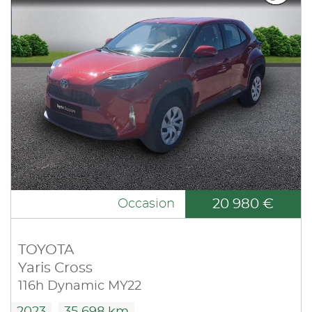
20 980 €
Occasion
TOYOTA
Yaris Cross
116h Dynamic MY22