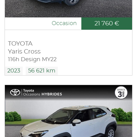
21 760 €
Occasion
TOYOTA
Yaris Cross
116h Design MY22
2023
56 621 km