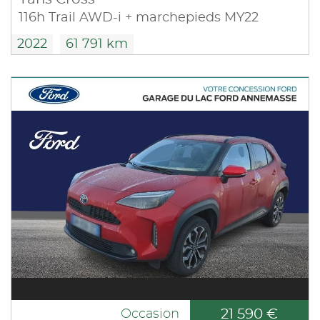
116h Trail AWD-i + marchepieds MY22
2022
61 791 km
21 590 €
Occasion