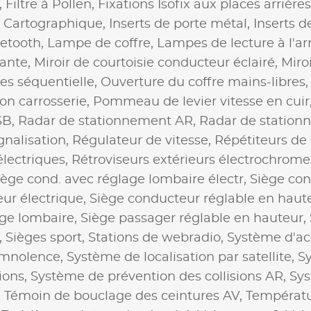
,
Filtre à Pollen,
Fixations Isofix aux places arrière
 Cartographique,
Inserts de porte métal,
Inserts d
uetooth,
Lampe de coffre,
Lampes de lecture à l'ar
rante,
Miroir de courtoisie conducteur éclairé,
Miro
res séquentielle,
Ouverture du coffre mains-libres
on carrosserie,
Pommeau de levier vitesse en cuir
SB,
Radar de stationnement AR,
Radar de station
nalisation,
Régulateur de vitesse,
Répétiteurs de 
électriques,
Rétroviseurs extérieurs électrochrome
iège cond. avec réglage lombaire électr,
Siège co
ur électrique,
Siège conducteur réglable en haut
age lombaire,
Siège passager réglable en hauteur,
,
Sièges sport,
Stations de webradio,
Système d'ac
omnolence,
Système de localisation par satellite,
S
ions,
Système de prévention des collisions AR,
Sys
,
Témoin de bouclage des ceintures AV,
Températu