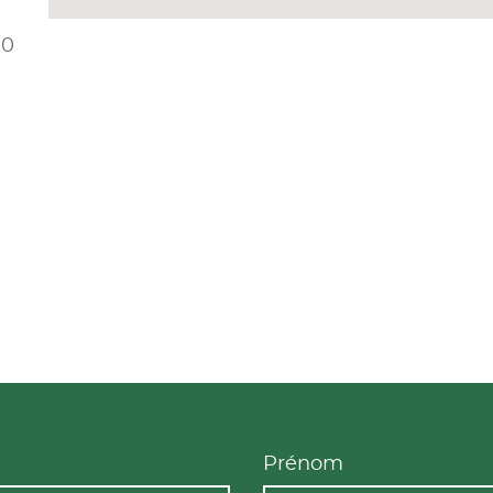
00
u
Prénom