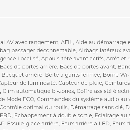
ral AV avec rangement,
AFIL,
Aide au démarrage e
rbag passager déconnectable,
Airbags latéraux av
gence Localisé,
Appuis-tête avant actifs,
Arrêt et
Bacs de portes arrière,
Bacs de portes avant,
Banq
,
Becquet arrière,
Boite à gants fermée,
Borne Wi-
apteur de luminosité,
Capteur de pluie,
Ceintures
,
Clim automatique bi-zones,
Coffre assisté élect
e Mode ECO,
Commandes du système audio au v
Contrôle optimal du roulis,
Démarrage sans clé,
D
EBD,
Echappement à double sortie,
Eclairage au 
SP,
Essuie-glace arrière,
Feux arrière à LED,
Feux d