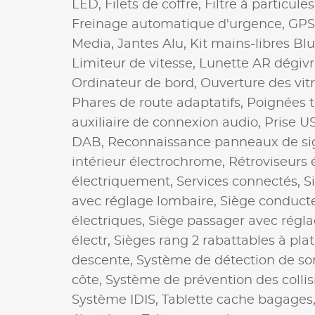
LED,
Filets de coffre,
Filtre à particules
Freinage automatique d'urgence,
GPS
Media,
Jantes Alu,
Kit mains-libres Bl
Limiteur de vitesse,
Lunette AR dégiv
Ordinateur de bord,
Ouverture des vit
Phares de route adaptatifs,
Poignées t
auxiliaire de connexion audio,
Prise U
DAB,
Reconnaissance panneaux de sig
intérieur électrochrome,
Rétroviseurs 
électriquement,
Services connectés,
S
avec réglage lombaire,
Siège conducte
électriques,
Siège passager avec régl
électr,
Sièges rang 2 rabattables à plat
descente,
Système de détection de s
côte,
Système de prévention des collis
Système IDIS,
Tablette cache bagages