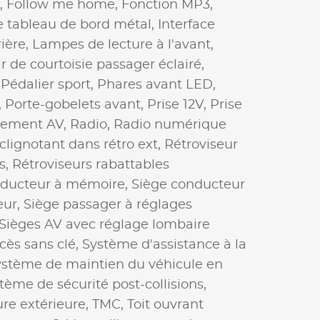
s,
Follow me home,
Fonction MP3,
e tableau de bord métal,
Interface
rière,
Lampes de lecture à l'avant,
ir de courtoisie passager éclairé,
,
Pédalier sport,
Phares avant LED,
,
Porte-gobelets avant,
Prise 12V,
Prise
nement AV,
Radio,
Radio numérique
clignotant dans rétro ext,
Rétroviseur
s,
Rétroviseurs rabattables
nducteur à mémoire,
Siège conducteur
eur,
Siège passager à réglages
Sièges AV avec réglage lombaire
cès sans clé,
Système d'assistance à la
ystème de maintien du véhicule en
tème de sécurité post-collisions,
re extérieure,
TMC,
Toit ouvrant