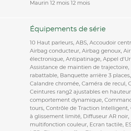
Maurin 12 mois 12 mois
Équipements de série
10 Haut parleurs,
ABS,
Accoudoir cent
Airbag conducteur,
Airbag genoux,
Ai
électronique,
Antipatinage,
Appel d'Ur
Assistance de maintien de trajectoire,
rabattable,
Banquette arrière 3 places
Calandre chromée,
Caméra de recul,
C
Ceintures rang2 ajustables en hauteur
comportement dynamique,
Command
tours,
Contrôle de Traction Intelligent,
à glissement limité,
Diffuseur AR noir,
multifonction couleur,
Ecran tactile,
E