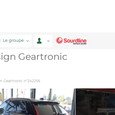
Le groupe
ign Geartronic
n Geartronic n°242256