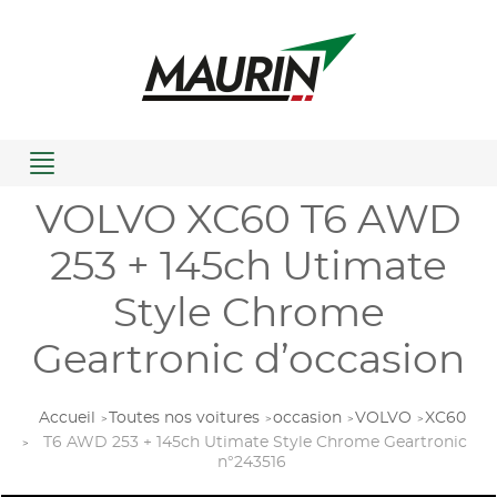
Menu
VOLVO XC60 T6 AWD
253 + 145ch Utimate
Style Chrome
Geartronic d’occasion
Accueil
Toutes nos voitures
occasion
VOLVO
XC60
T6 AWD 253 + 145ch Utimate Style Chrome Geartronic
n°243516