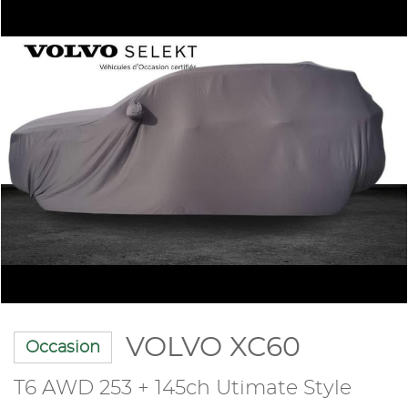
VOLVO XC60
Occasion
T6 AWD 253 + 145ch Utimate Style