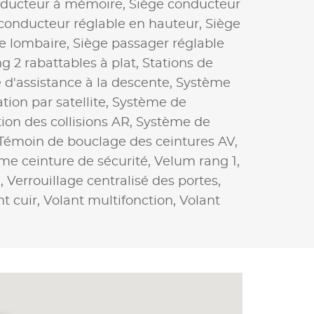
nducteur à mémoire,
Siège conducteur
conducteur réglable en hauteur,
Siège
e lombaire,
Siège passager réglable
g 2 rabattables à plat,
Stations de
d'assistance à la descente,
Système
tion par satellite,
Système de
on des collisions AR,
Système de
Témoin de bouclage des ceintures AV,
ème ceinture de sécurité,
Velum rang 1,
e,
Verrouillage centralisé des portes,
nt cuir,
Volant multifonction,
Volant