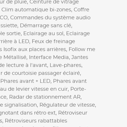
ur de pluie,
Ceinture de vitrage
,
Clim automatique bi-zones,
Coffre
CO,
Commandes du système audio
ssiette,
Démarrage sans clé,
e sortie,
Eclairage au sol,
Eclairage
rrière à LED,
Feux de freinage
s Isofix aux places arrières,
Follow me
 Métallisé,
Interface Media,
Jantes
 lecture à l'avant,
Lave-phares,
ir de courtoisie passager éclairé,
,
Phares avant + LED,
Phares avant
 de levier vitesse en cuir,
Porte-
nce,
Radar de stationnement AR,
 signalisation,
Régulateur de vitesse,
gnotant dans rétro ext,
Rétroviseur
s,
Rétroviseurs rabattables