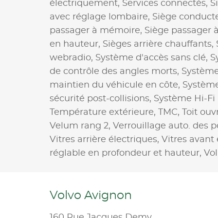
électriquement,
Services connectés,
S
avec réglage lombaire,
Siège conducte
passager à mémoire,
Siège passager à
en hauteur,
Sièges arrière chauffants,
webradio,
Système d'accès sans clé,
S
de contrôle des angles morts,
Système
maintien du véhicule en côte,
Système
sécurité post-collisions,
Système Hi-Fi
Température extérieure,
TMC,
Toit ouv
Velum rang 2,
Verrouillage auto. des p
Vitres arrière électriques,
Vitres avant 
réglable en profondeur et hauteur,
Vo
Volvo Avignon
160 Rue Jacques Demy