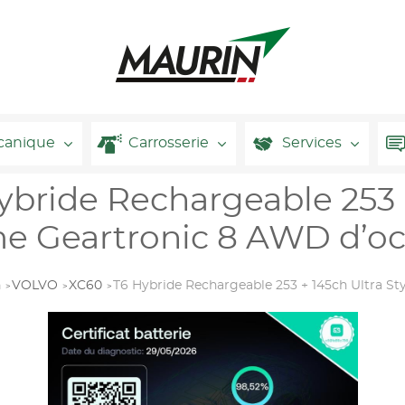
canique
Carrosserie
Services
ride Rechargeable 253 +
e Geartronic 8 AWD d’oc
n
VOLVO
XC60
T6 Hybride Rechargeable 253 + 145ch Ultra 