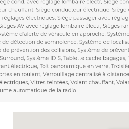
iège cond. avec réglage lombaire électr,
Siège co
ur chauffant,
Siège conducteur électrique,
Siège 
 réglages électriques,
Siège passager avec réglag
Sièges AV avec réglage lombaire électr,
Sièges ran
ystème d'alerte de véhicule en approche,
Système 
 de détection de somnolence,
Système de localisa
 de prévention des collisions,
Système de préventi
 Surround,
Système IDIS,
Tablette cache bagages,
rant électrique,
Toit panoramique en verre,
Troisi
ortes en roulant,
Verrouillage centralisé à distanc
électriques,
Vitres teintées,
Volant chauffant,
Vola
lume automatique de la radio