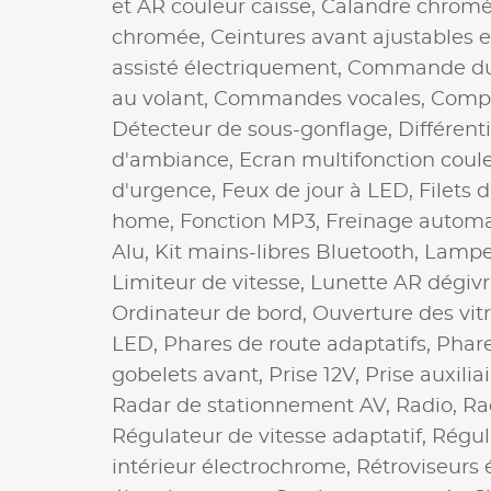
et AR couleur caisse,
Calandre chrom
chromée,
Ceintures avant ajustables 
assisté électriquement,
Commande du
au volant,
Commandes vocales,
Compt
Détecteur de sous-gonflage,
Différent
d'ambiance,
Ecran multifonction coul
d'urgence,
Feux de jour à LED,
Filets 
home,
Fonction MP3,
Freinage automa
Alu,
Kit mains-libres Bluetooth,
Lampe 
Limiteur de vitesse,
Lunette AR dégiv
Ordinateur de bord,
Ouverture des vit
LED,
Phares de route adaptatifs,
Phare
gobelets avant,
Prise 12V,
Prise auxili
Radar de stationnement AV,
Radio,
Ra
Régulateur de vitesse adaptatif,
Régul
intérieur électrochrome,
Rétroviseurs 