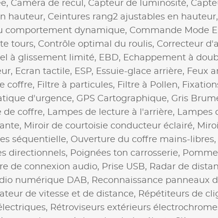
ée,
Caméra de recul,
Capteur de luminosité,
Capte
en hauteur,
Ceintures rang2 ajustables en hauteur
 comportement dynamique,
Commande Mode E
e tours,
Contrôle optimal du roulis,
Correcteur d'a
iel à glissement limité,
EBD,
Echappement à doubl
eur,
Ecran tactile,
ESP,
Essuie-glace arrière,
Feux a
de coffre,
Filtre à particules,
Filtre à Pollen,
Fixation
tique d'urgence,
GPS Cartographique,
Gris Brume
de coffre,
Lampes de lecture à l'arrière,
Lampes de
rante,
Miroir de courtoisie conducteur éclairé,
Miro
res séquentielle,
Ouverture du coffre mains-libres
s directionnels,
Poignées ton carrosserie,
Pommeau
aire de connexion audio,
Prise USB,
Radar de dista
dio numérique DAB,
Reconnaissance panneaux de
ateur de vitesse et de distance,
Répétiteurs de cli
électriques,
Rétroviseurs extérieurs électrochrome