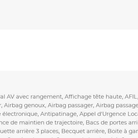
ral AV avec rangement,
Affichage tête haute,
AFIL
r,
Airbag genoux,
Airbag passager,
Airbag passag
 électronique,
Antipatinage,
Appel d'Urgence Loc
nce de maintien de trajectoire,
Bacs de portes arr
ette arrière 3 places,
Becquet arrière,
Boite à ga