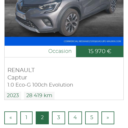
15 970 €
Occasion
RENAULT
Captur
1.0 Eco-G 100ch Evolution
2023
28 419 km
«
1
2
3
4
5
»