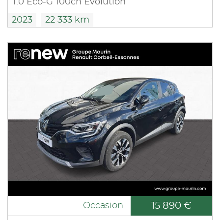
1.0 Eco-G 100ch Evolution
2023
22 333 km
15 890 €
Occasion