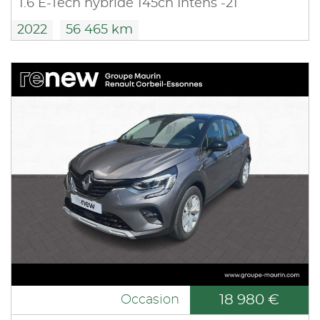
1.6 E-Tech hybride 145ch Intens -21
2022
56 465 km
18 980 €
Occasion