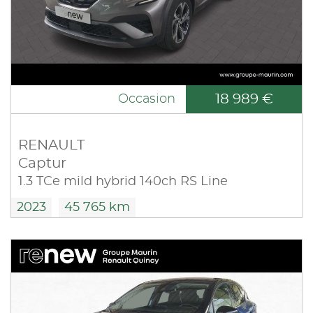
18 989 €
Occasion
RENAULT
Captur
1.3 TCe mild hybrid 140ch RS Line
2023
45 765 km