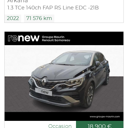
Arkana
1.3 TCe 140ch FAP RS Line EDC -21B
2022
71 576 km
18 900 €
Occasion