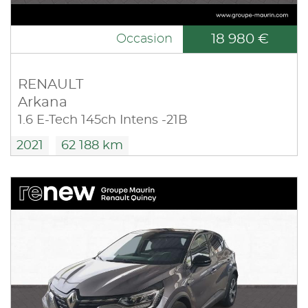
18 980 €
Occasion
RENAULT
Arkana
1.6 E-Tech 145ch Intens -21B
2021
62 188 km