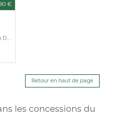
90 €
1.5 T-GDI 160ch Design DCT7 MY22
Retour en haut de page
ans les concessions du