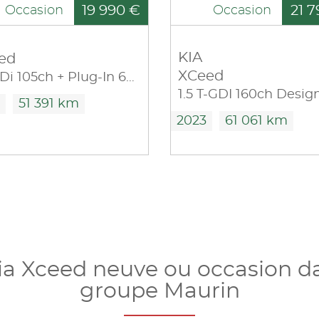
19 990 €
21 7
Occasion
Occasion
KIA
ed
XCeed
1.6 GDi 105ch + Plug-In 60.5ch Premium DCT6
51 391 km
2023
61 061 km
ia Xceed neuve ou occasion d
groupe Maurin