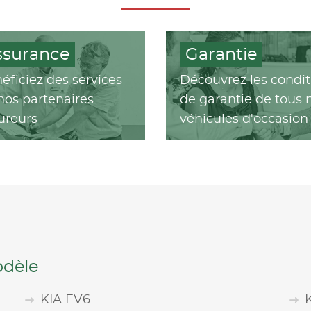
ssurance
Garantie
éficiez des services
Découvrez les condit
nos partenaires
de garantie de tous 
ureurs
véhicules d'occasion
odèle
KIA EV6