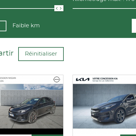
Faible km
rtir
Réinitialiser