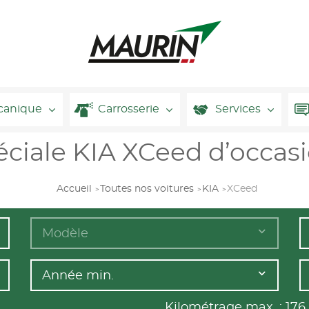
canique
Carrosserie
Services
éciale KIA XCeed d’occas
Accueil
Toutes nos voitures
KIA
XCeed
Modèle
Année min.
Kilométrage max. :
176