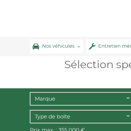
Nos véhicules
Entretien mé
Sélection sp
Marque
Type de boîte
Prix max. :
355 000
€