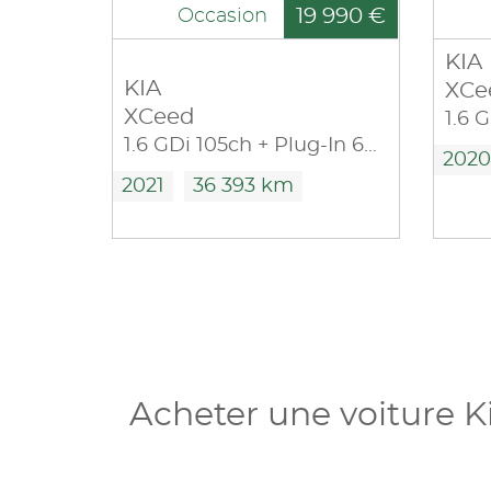
19 990 €
Occasion
KIA
KIA
XCe
XCeed
1.6 GDi 105ch + Plug-In 60.5ch Design DCT6 MY22
2020
2021
36 393 km
Acheter une voiture K