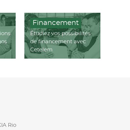
Financement
ions
Étudiez vos possibilités
nos
de financement avec
Cetelem
KIA Rio