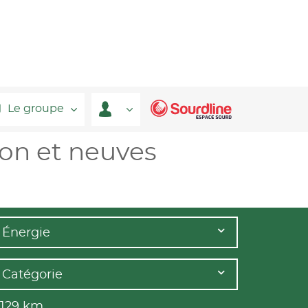
Le groupe
ion et neuves
Énergie
Catégorie
 129
km