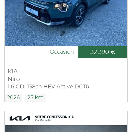
32 390 €
Occasion
KIA
Niro
1.6 GDi 138ch HEV Active DCT6
2026
25 km