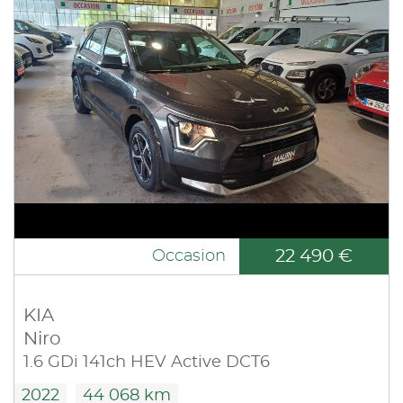
22 490 €
Occasion
KIA
Niro
1.6 GDi 141ch HEV Active DCT6
2022
44 068 km