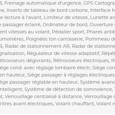
3,
Freinage automatique d'urgence,
GPS Cartogr
ne,
Inserts de tableau de bord carbone,
Interface 
 lecture à l'avant,
Limiteur de vitesse,
Lunette ar
e passager éclairé,
Ordinateur de bord,
Ouverture 
nt vitesses au volant,
Pédalier sport,
Phares anti
umonières,
Poignées ton carrosserie,
Pommeau de l
B,
Radar de stationnement AR,
Radar de station
nalisation,
Régulateur de vitesse adaptatif,
Répét
étroviseurs dégivrants,
Rétroviseurs électriques,
R
iège cond. avec réglage lombaire électr,
Siège con
 en hauteur,
Siège passager à réglages électriques
iège passager réglable en hauteur,
Système avancé
ntelligent,
Système de détection de somnolence,
nt,
Verrouillage centralisé à distance,
Verrouillage 
Vitres avant électriques,
Volant chauffant,
Volant 