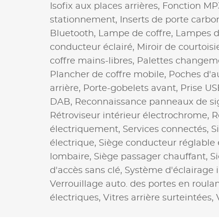
Isofix aux places arrières,
Fonction MP
stationnement,
Inserts de porte carbo
Bluetooth,
Lampe de coffre,
Lampes de
conducteur éclairé,
Miroir de courtoisi
coffre mains-libres,
Palettes changeme
Plancher de coffre mobile,
Poches d'a
arrière,
Porte-gobelets avant,
Prise US
DAB,
Reconnaissance panneaux de sig
Rétroviseur intérieur électrochrome,
R
électriquement,
Services connectés,
S
électrique,
Siège conducteur réglable
lombaire,
Siège passager chauffant,
S
d'accès sans clé,
Système d'éclairage i
Verrouillage auto. des portes en roula
électriques,
Vitres arrière surteintées,