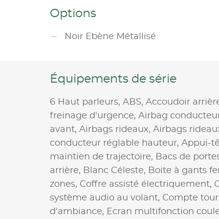
Options
Noir Ebène Métallisé
Équipements de série
6 Haut parleurs,
ABS,
Accoudoir arrièr
freinage d'urgence,
Airbag conducteu
avant,
Airbags rideaux,
Airbags rideau
conducteur réglable hauteur,
Appui-tê
maintien de trajectoire,
Bacs de portes
arrière,
Blanc Céleste,
Boite à gants f
zones,
Coffre assisté électriquement,
système audio au volant,
Compte tour
d'ambiance,
Ecran multifonction coul