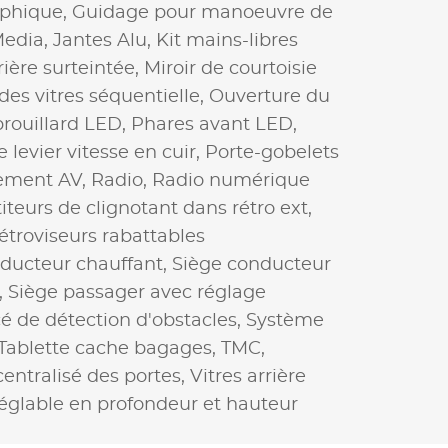
aphique,
Guidage pour manoeuvre de
Media,
Jantes Alu,
Kit mains-libres
rière surteintée,
Miroir de courtoisie
des vitres séquentielle,
Ouverture du
brouillard LED,
Phares avant LED,
evier vitesse en cuir,
Porte-gobelets
nement AV,
Radio,
Radio numérique
iteurs de clignotant dans rétro ext,
étroviseurs rabattables
ducteur chauffant,
Siège conducteur
,
Siège passager avec réglage
 de détection d'obstacles,
Système
Tablette cache bagages,
TMC,
centralisé des portes,
Vitres arrière
réglable en profondeur et hauteur