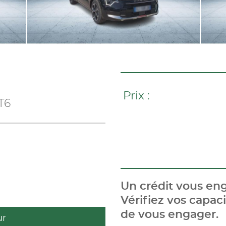
Prix :
T6
Un crédit vous eng
Vérifiez vos capa
de vous engager.
ur