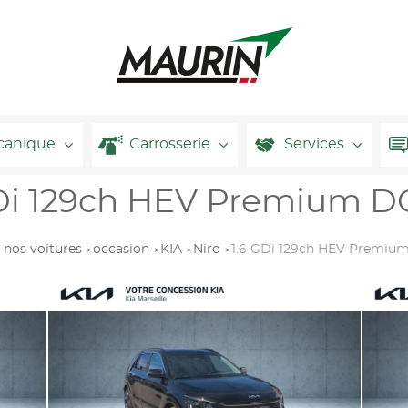
canique
Carrosserie
Services
GDi 129ch HEV Premium D
 nos voitures
occasion
KIA
Niro
1.6 GDi 129ch HEV Premiu