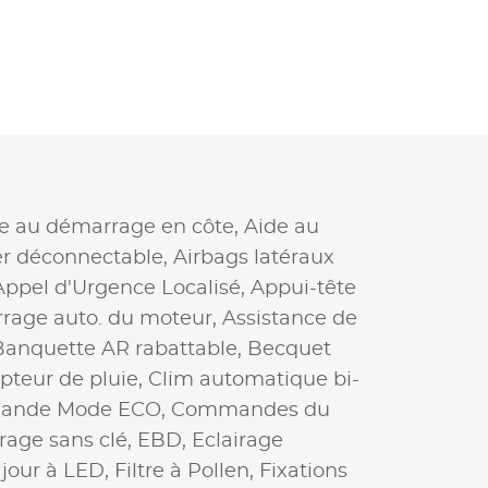
e au démarrage en côte,
Aide au
er déconnectable,
Airbags latéraux
Appel d'Urgence Localisé,
Appui-tête
rrage auto. du moteur,
Assistance de
Banquette AR rabattable,
Becquet
pteur de pluie,
Clim automatique bi-
nde Mode ECO,
Commandes du
age sans clé,
EBD,
Eclairage
 jour à LED,
Filtre à Pollen,
Fixations