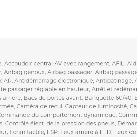
e,
Accoudoir central AV avec rangement,
AFIL,
Aid
r,
Airbag genoux,
Airbag passager,
Airbag passag
x AR,
Antidémarrage électronique,
Antipatinage,
te passager réglable en hauteur,
Arrêt et redéma
 arrière,
Bacs de portes avant,
Banquette 60/40,
ermée,
Caméra de recul,
Capteur de luminosité,
Ca
Commande du comportement dynamique,
Comma
s,
Contrôle élect. de la pression des pneus,
Démarr
eur,
Ecran tactile,
ESP,
Feux arrière à LED,
Feux de