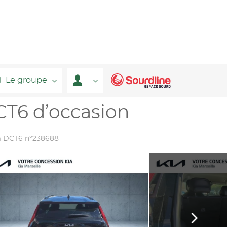
Le groupe
CT6 d’occasion
m DCT6 n°238688