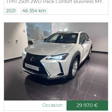
I Ph1 250h 2WD Pack Confort Business MY21
2021
46 354 km
29 970 €
Occasion