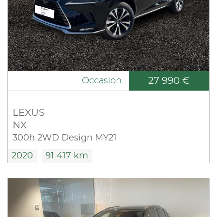
27 990 €
Occasion
LEXUS
NX
300h 2WD Design MY21
2020
91 417 km