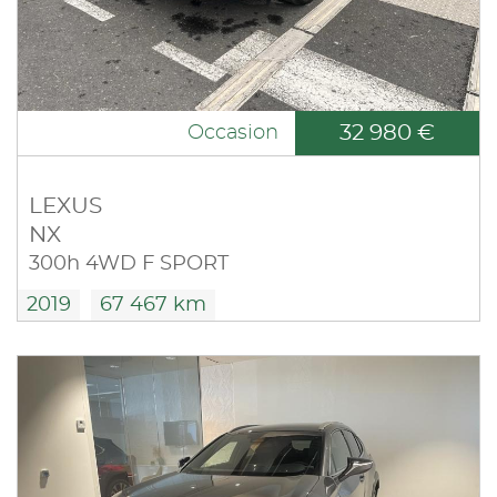
32 980 €
Occasion
LEXUS
NX
300h 4WD F SPORT
2019
67 467 km