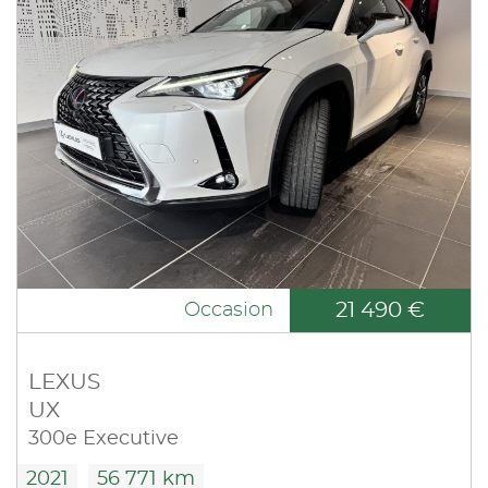
21 490 €
Occasion
LEXUS
UX
300e Executive
2021
56 771 km