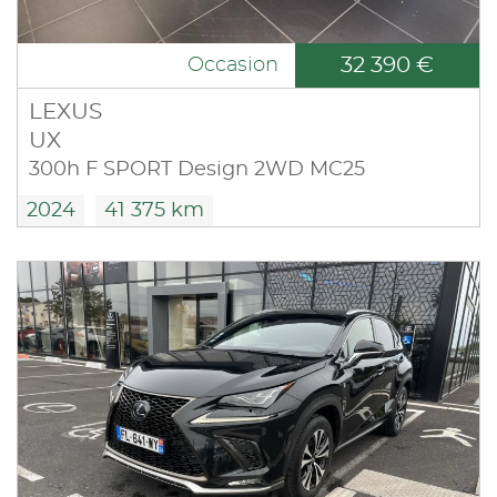
32 390 €
Occasion
LEXUS
UX
300h F SPORT Design 2WD MC25
2024
41 375 km