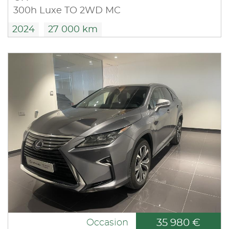
300h Luxe TO 2WD MC
2024
27 000 km
35 980 €
Occasion