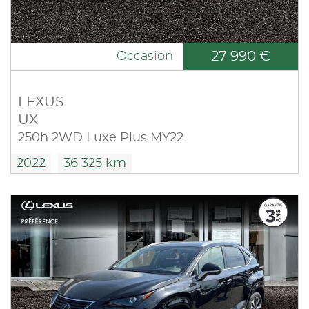
27 990 €
Occasion
LEXUS
UX
250h 2WD Luxe Plus MY22
2022
36 325 km