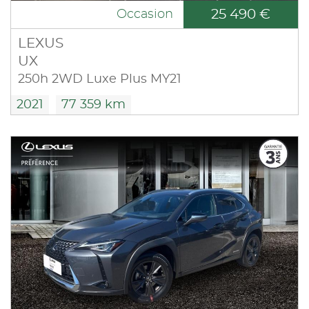
25 490 €
Occasion
LEXUS
UX
250h 2WD Luxe Plus MY21
2021
77 359 km