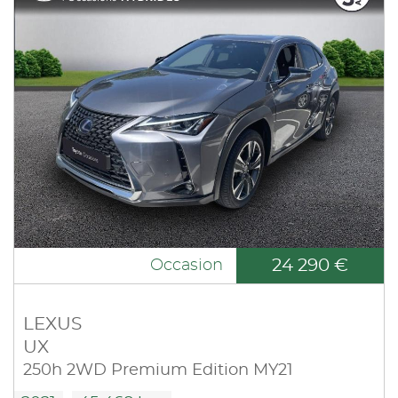
24 290 €
Occasion
LEXUS
UX
250h 2WD Premium Edition MY21