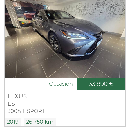
33 890 €
Occasion
LEXUS
ES
300h F SPORT
2019
26 750 km