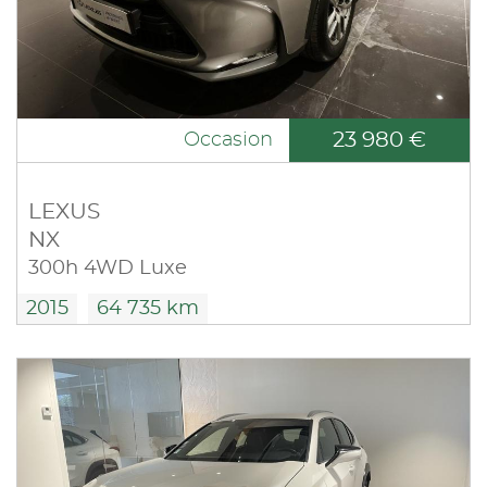
23 980 €
Occasion
LEXUS
NX
300h 4WD Luxe
2015
64 735 km