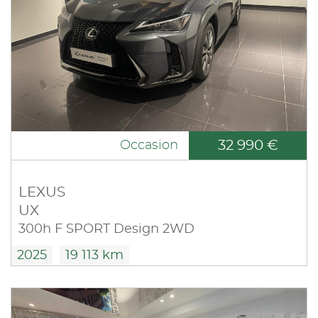
32 990 €
Occasion
LEXUS
UX
300h F SPORT Design 2WD
2025
19 113 km