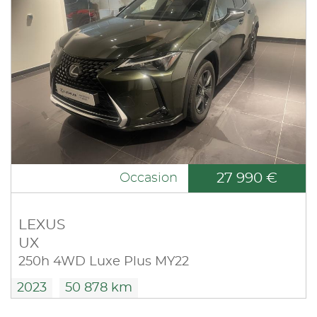
27 990 €
Occasion
LEXUS
UX
250h 4WD Luxe Plus MY22
2023
50 878 km