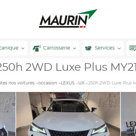
canique
Carrosserie
Services
50h 2WD Luxe Plus MY21
tes nos voitures
occasion
LEXUS
UX
250h 2WD Luxe Plus M