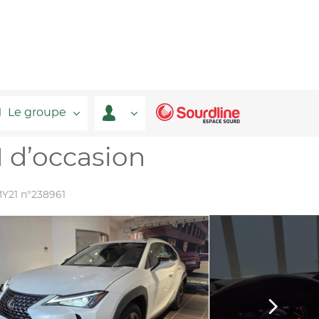
Le groupe
 d’occasion
Y21 n°238961