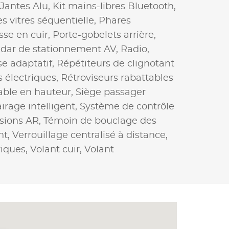
Jantes Alu,
Kit mains-libres Bluetooth,
s vitres séquentielle,
Phares
se en cuir,
Porte-gobelets arrière,
dar de stationnement AV,
Radio,
se adaptatif,
Répétiteurs de clignotant
s électriques,
Rétroviseurs rabattables
able en hauteur,
Siège passager
irage intelligent,
Système de contrôle
isions AR,
Témoin de bouclage des
nt,
Verrouillage centralisé à distance,
riques,
Volant cuir,
Volant