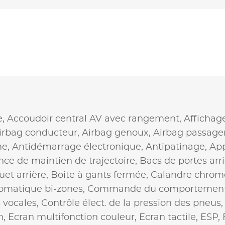
e,
Accoudoir central AV avec rangement,
Affichag
irbag conducteur,
Airbag genoux,
Airbag passage
me,
Antidémarrage électronique,
Antipatinage,
App
nce de maintien de trajectoire,
Bacs de portes arr
et arrière,
Boite à gants fermée,
Calandre chrom
omatique bi-zones,
Commande du comportement
vocales,
Contrôle élect. de la pression des pneus
n,
Ecran multifonction couleur,
Ecran tactile,
ESP,