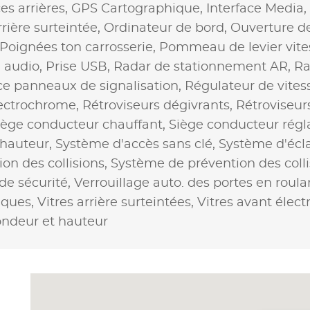
ces arrières,
GPS Cartographique,
Interface Media,
rière surteintée,
Ordinateur de bord,
Ouverture de
Poignées ton carrosserie,
Pommeau de levier vites
n audio,
Prise USB,
Radar de stationnement AR,
Ra
e panneaux de signalisation,
Régulateur de vites
lectrochrome,
Rétroviseurs dégivrants,
Rétroviseur
iège conducteur chauffant,
Siège conducteur régl
 hauteur,
Système d'accès sans clé,
Système d'écla
on des collisions,
Système de prévention des coll
de sécurité,
Verrouillage auto. des portes en roula
riques,
Vitres arrière surteintées,
Vitres avant élect
ondeur et hauteur