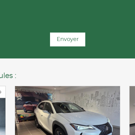
Envoyer
les :