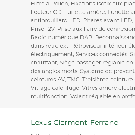
Filtre à Pollen,
Fixations Isofix aux pla
Lecteur CD,
Lunette arrière,
Lunette ar
antibrouillard LED,
Phares avant LED,
Prise 12V,
Prise auxiliaire de connexio
Radio numérique DAB,
Reconnaissanc
dans rétro ext,
Rétroviseur intérieur é
électriquement,
Services connectés,
S
chauffant,
Siège passager réglable en
des angles morts,
Système de préventi
ceintures AV,
TMC,
Troisième ceinture 
Vitrage calorifuge,
Vitres arrière élect
multifonction,
Volant réglable en prof
Lexus Clermont-Ferrand