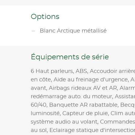
Options
Blanc Arctique métallisé
Équipements de série
6 Haut parleurs,
ABS,
Accoudoir arrièr
en côte,
Aide au freinage d'urgence,
A
avant,
Airbags rideaux AV et AR,
Alar
redémarrage auto. du moteur,
Assista
60/40,
Banquette AR rabattable,
Becqu
luminosité,
Capteur de pluie,
Clim aut
système audio au volant,
Commandes 
au sol,
Eclairage statique d'intersectio