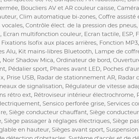
 fermée,
Boucliers AV et AR couleur caisse,
Caméra
auteur,
Clim automatique bi-zones,
Coffre assisté
vocales,
Contrôle élect. de la pression des pneus
e,
Ecran multifonction couleur,
Ecran tactile,
ESP,
F
,
Fixations Isofix aux places arrières,
Fonction MP3
es Alu,
Kit mains-libres Bluetooth,
Lampe de coffr
,
Noir Shadow Mica,
Ordinateur de bord,
Ouverture
nt,
Pédalier sport,
Phares avant LED,
Poches d'au
ix,
Prise USB,
Radar de stationnement AR,
Radar 
eaux de signalisation,
Régulateur de vitesse adap
ns rétro ext,
Rétroviseur intérieur électrochrome,
électriquement,
Sensico perforée grise,
Services c
ire,
Siège conducteur chauffant,
Siège conducteur
e,
Siège passager à réglages électriques,
Siège pa
glable en hauteur,
Sièges avant sport,
Suspension
e détection d'obstacles,
Système d'accès et de d