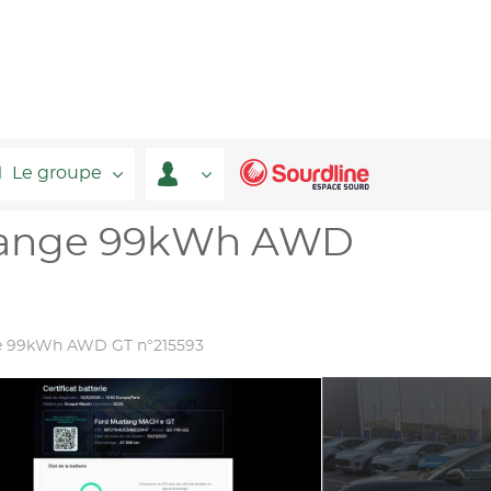
Le groupe
Range 99kWh AWD
e 99kWh AWD GT n°215593