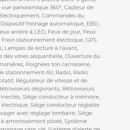
 vue panoramique 360°,
Capteur de
 électriquement,
Commandes du
,
Dispositif freinage automatique,
EBD,
eux arrière à LED,
Feux de jour,
Feux
,
Frein stationnement électrique,
GPS
e,
Lampes de lecture à l'avant,
 des vitres séquentielle,
Ouverture du
monières,
Poignées ton carrosserie,
de stationnement AV,
Radio,
Radio
tatif,
Régulateur de vitesse et de
Rétroviseurs dégivrants,
Rétroviseurs
onnectés,
Siège conducteur à mémoire,
 électrique,
Siège conducteur réglable
ssager avec réglage lombaire,
Siège
 à amortissement piloté,
Système
émarrage sans clé,
Système d'alerte de