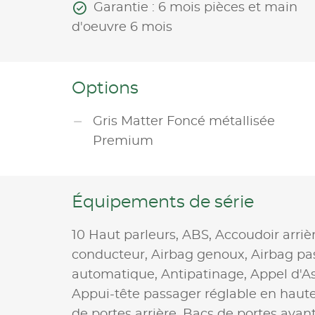
Garantie : 6 mois pièces et main
d'oeuvre 6 mois
Options
Gris Matter Foncé métallisée
Premium
Équipements de série
10 Haut parleurs,
ABS,
Accoudoir arriè
conducteur,
Airbag genoux,
Airbag pa
automatique,
Antipatinage,
Appel d'As
Appui-tête passager réglable en haut
de portes arrière,
Bacs de portes avan