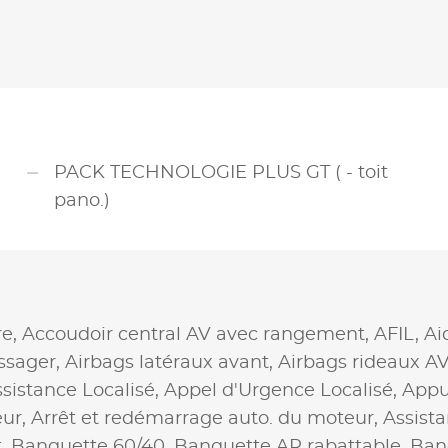
PACK TECHNOLOGIE PLUS GT ( - toit
pano.)
re,
Accoudoir central AV avec rangement,
AFIL,
Ai
ssager,
Airbags latéraux avant,
Airbags rideaux AV
sistance Localisé,
Appel d'Urgence Localisé,
Appu
eur,
Arrêt et redémarrage auto. du moteur,
Assista
t,
Banquette 60/40,
Banquette AR rabattable,
Banq