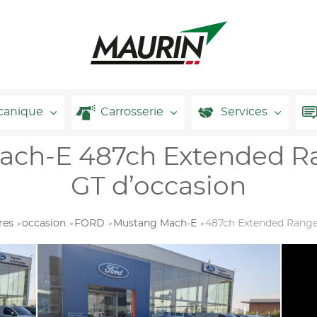
canique
Carrosserie
Services
ach-E 487ch Extended 
GT d’occasion
res
occasion
FORD
Mustang Mach-E
487ch Extended Rang