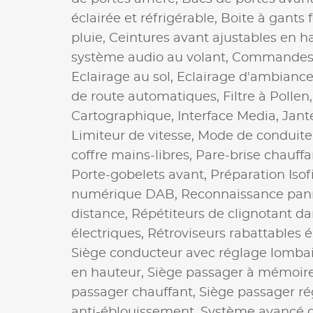
éclairée et réfrigérable,
Boite à gants
pluie,
Ceintures avant ajustables en h
système audio au volant,
Commandes 
Eclairage au sol,
Eclairage d'ambianc
de route automatiques,
Filtre à Pollen
Cartographique,
Interface Media,
Jant
Limiteur de vitesse,
Mode de conduite
coffre mains-libres,
Pare-brise chauffa
Porte-gobelets avant,
Préparation Isof
numérique DAB,
Reconnaissance pann
distance,
Répétiteurs de clignotant da
électriques,
Rétroviseurs rabattables 
Siège conducteur avec réglage lomba
en hauteur,
Siège passager à mémoir
passager chauffant,
Siège passager ré
anti-éblouissement,
Système avancé d