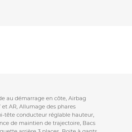
de au démarrage en côte,
Airbag
 et AR,
Allumage des phares
i-tête conducteur réglable hauteur,
nce de maintien de trajectoire,
Bacs
uette arrière 3 places,
Boite à gants