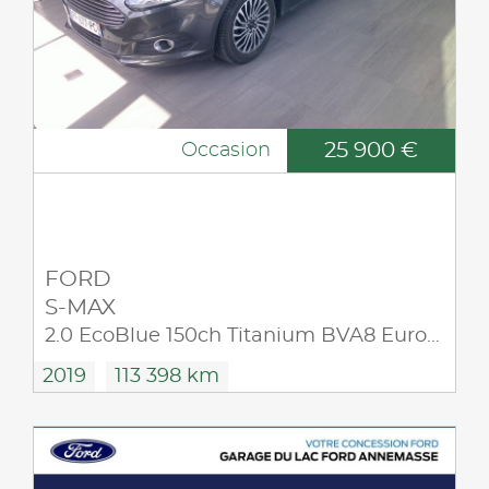
25 900 €
Occasion
FORD
S-MAX
2.0 EcoBlue 150ch Titanium BVA8 Euro6.2
2019
113 398 km