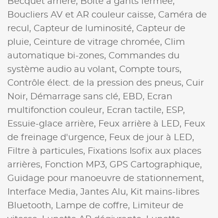
Becquet arrière,
Boite à gants fermée,
Boucliers AV et AR couleur caisse,
Caméra de
recul,
Capteur de luminosité,
Capteur de
pluie,
Ceinture de vitrage chromée,
Clim
automatique bi-zones,
Commandes du
système audio au volant,
Compte tours,
Contrôle élect. de la pression des pneus,
Cuir
Noir,
Démarrage sans clé,
EBD,
Ecran
multifonction couleur,
Ecran tactile,
ESP,
Essuie-glace arrière,
Feux arrière à LED,
Feux
de freinage d'urgence,
Feux de jour à LED,
Filtre à particules,
Fixations Isofix aux places
arrières,
Fonction MP3,
GPS Cartographique,
Guidage pour manoeuvre de stationnement,
Interface Media,
Jantes Alu,
Kit mains-libres
Bluetooth,
Lampe de coffre,
Limiteur de