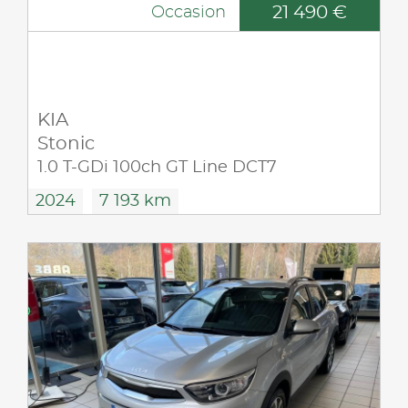
21 490 €
Occasion
KIA
Stonic
1.0 T-GDi 100ch GT Line DCT7
2024
7 193 km