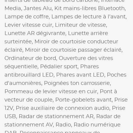
Inserts de tableau de bord carbone,
Interface
Media,
Jantes Alu,
Kit mains-libres Bluetooth,
Lampe de coffre,
Lampes de lecture à l'avant,
Levier vitesse cuir,
Limiteur de vitesse,
Lunette AR dégivrante,
Lunette arrière
surteintée,
Miroir de courtoisie conducteur
éclairé,
Miroir de courtoisie passager éclairé,
Ordinateur de bord,
Ouverture des vitres
séquentielle,
Pédalier sport,
Phares
antibrouillard LED,
Phares avant LED,
Poches
d'aumonières,
Poignées ton carrosserie,
Pommeau de levier vitesse en cuir,
Pont à
vecteur de couple,
Porte-gobelets avant,
Prise
12V,
Prise auxiliaire de connexion audio,
Prise
USB,
Radar de stationnement AR,
Radar de
stationnement AV,
Radio,
Radio numérique