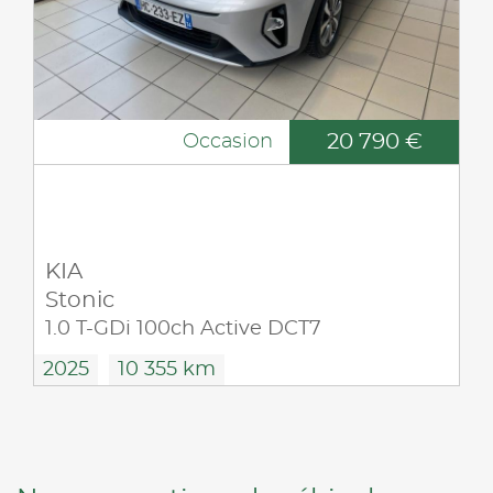
20 790 €
Occasion
KIA
Stonic
1.0 T-GDi 100ch Active DCT7
2025
10 355 km