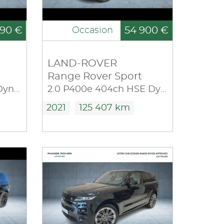
90 €
54 900 €
Occasion
LAND-ROVER
Range Rover Sport
3.0 SDV6 306ch HSE Dynamic Mark VII
2.0 P400e 404ch HSE Dynamic STEALTH EDITION Mark IX
2021
125 407 km