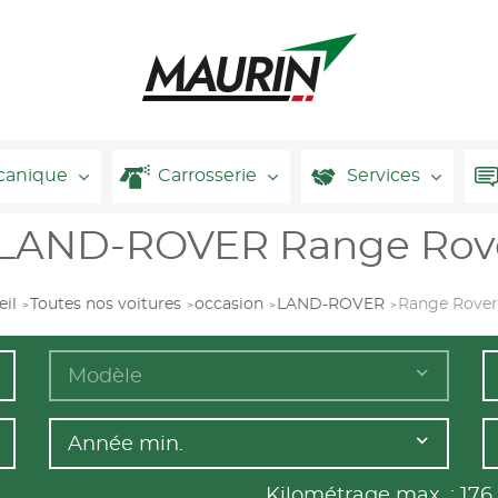
canique
Carrosserie
Services
e LAND-ROVER Range Rove
il
Toutes nos voitures
occasion
LAND-ROVER
Range Rover
Modèle
Année min.
Kilométrage max. :
176