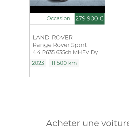
279 900 €
Occasion
LAND-ROVER
Range Rover Sport
4.4 P635 635ch MHEV Dynamic SV Edit One Obsidian Black Gloss
2023
11 500 km
Acheter une voitur