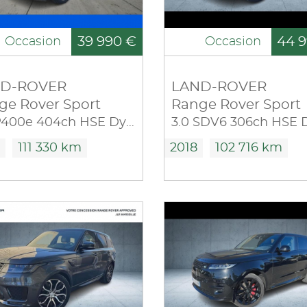
39 990 €
44 9
Occasion
Occasion
D-ROVER
LAND-ROVER
ge Rover Sport
Range Rover Sport
2.0 P400e 404ch HSE Dynamic Mark IX
111 330 km
2018
102 716 km