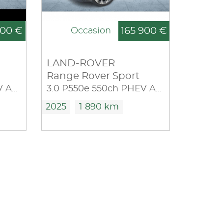
900 €
165 900 €
Occasion
LAND-ROVER
Range Rover Sport
3.0 P550e 550ch PHEV Autobiography
3.0 P550e 550ch PHEV Autobiography
2025
1 890 km