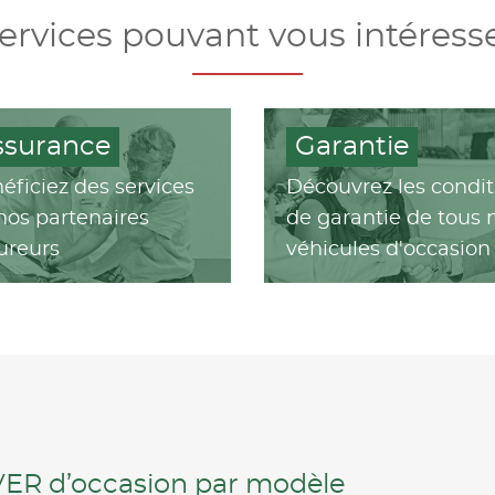
ervices pouvant vous intéress
ssurance
Garantie
éficiez des services
Découvrez les condit
nos partenaires
de garantie de tous 
ureurs
véhicules d'occasion
VER d’occasion par modèle