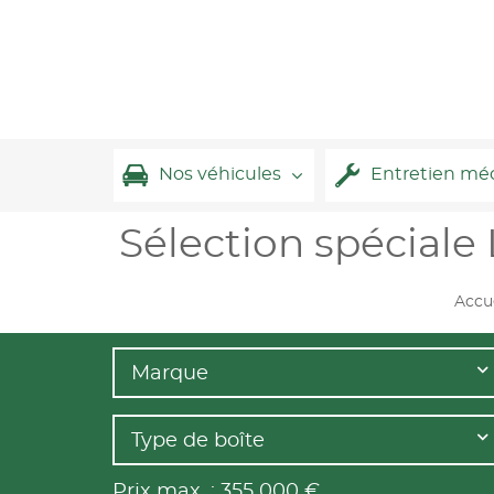
Nos véhicules
Entretien mé
Sélection spécial
Accue
Marque
Type de boîte
Prix max. :
355 000
€