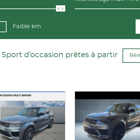
Faible km
ort d’occasion prêtes à partir
Réin