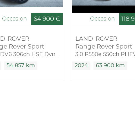
64 900 €
118 
Occasion
Occasion
D-ROVER
LAND-ROVER
ge Rover Sport
Range Rover Sport
3.0 SDV6 306ch HSE Dynamic Mark VII
54 857 km
2024
63 900 km