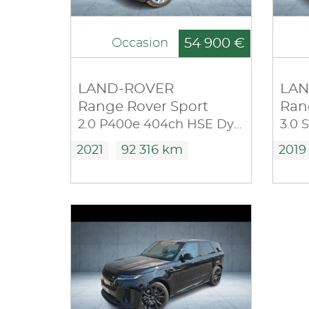
54 900 €
Occasion
LAND-ROVER
LAN
Range Rover Sport
Ran
2.0 P400e 404ch HSE Dynamic Mark IX
2021
92 316 km
2019