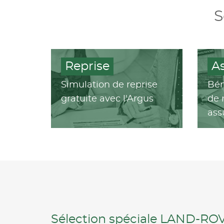
S
Reprise
A
Simulation de reprise
Bén
gratuite avec l'Argus
de 
ass
Sélection spéciale LAND-RO