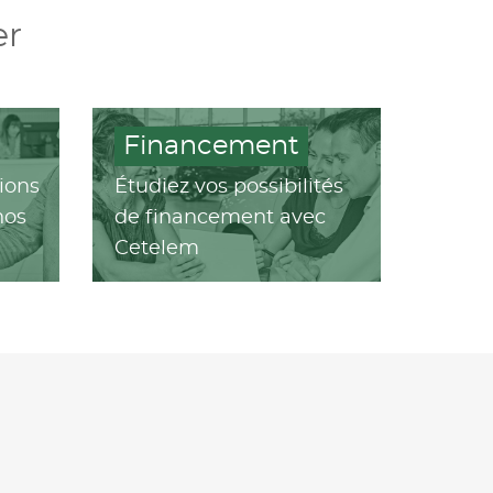
er
Financement
ions
Étudiez vos possibilités
nos
de financement avec
Cetelem