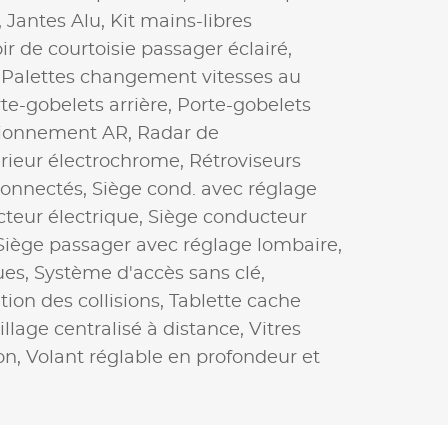
,
Jantes Alu,
Kit mains-libres
ir de courtoisie passager éclairé,
,
Palettes changement vitesses au
te-gobelets arrière,
Porte-gobelets
tionnement AR,
Radar de
érieur électrochrome,
Rétroviseurs
connectés,
Siège cond. avec réglage
teur électrique,
Siège conducteur
Siège passager avec réglage lombaire,
ues,
Système d'accès sans clé,
ion des collisions,
Tablette cache
illage centralisé à distance,
Vitres
on,
Volant réglable en profondeur et