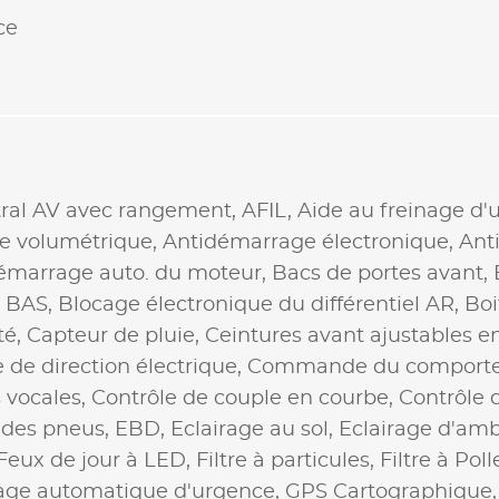
ce
tral AV avec rangement,
AFIL,
Aide au freinage d'
e volumétrique,
Antidémarrage électronique,
Ant
démarrage auto. du moteur,
Bacs de portes avant,
,
BAS,
Blocage électronique du différentiel AR,
Boi
té,
Capteur de pluie,
Ceintures avant ajustables e
 de direction électrique,
Commande du comport
vocales,
Contrôle de couple en courbe,
Contrôle 
n des pneus,
EBD,
Eclairage au sol,
Eclairage d'am
Feux de jour à LED,
Filtre à particules,
Filtre à Pol
age automatique d'urgence,
GPS Cartographique