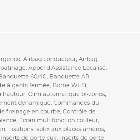
urgence,
Airbag conducteur,
Airbag
ipatinage,
Appel d'Assistance Localisé,
Banquette 60/40,
Banquette AR
te à gants fermée,
Borne Wi-Fi,
n hauteur,
Clim automatique bi-zones,
ement dynamique,
Commandes du
de freinage en courbe,
Contrôle de
biance,
Ecran multifonction couleur,
len,
Fixations Isofix aux places arrières,
,
Inserts de porte cuir,
Inserts de porte