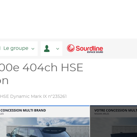
Le groupe
400e 404ch HSE
on
 HSE Dynamic Mark IX n°235261