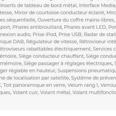
,
Inserts de tableau de bord métal,
Interface Media
itesse,
Miroir de courtoisie conducteur éclairé,
Miro
res séquentielle,
Ouverture du coffre mains-libres
sport,
Phares antibrouillard,
Phares avant LED,
Por
nnexion audio,
Prise iPod,
Prise USB,
Radar de sta
rique DAB,
Régulateur de vitesse,
Rétroviseur int
étroviseurs rabattables électriquement,
Services 
mémoire,
Siège conducteur chauffant,
Siège conduc
à mémoire,
Siège passager à réglages électriques,
ger réglable en hauteur,
Suspensions pneumatiq
e de localisation par satellite,
Système de prévent
C,
Toit panoramique en verre,
Velum rang 1,
Verrou
iques,
Volant cuir,
Volant métal,
Volant multifoncti