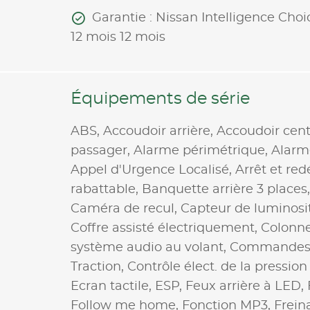
Garantie : Nissan Intelligence Choi
12 mois 12 mois
Équipements de série
ABS,
Accoudoir arrière,
Accoudoir cen
passager,
Alarme périmétrique,
Alarm
Appel d'Urgence Localisé,
Arrêt et re
rabattable,
Banquette arrière 3 places
Caméra de recul,
Capteur de luminosi
Coffre assisté électriquement,
Colonne
système audio au volant,
Commandes 
Traction,
Contrôle élect. de la pressio
Ecran tactile,
ESP,
Feux arrière à LED,
Follow me home,
Fonction MP3,
Frein