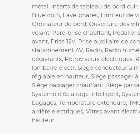
métal,
Inserts de tableau de bord cuir
Bluetooth,
Lave-phares,
Limiteur de v
Ordinateur de bord,
Ouverture des vit
volant,
Pare-brise chauffant,
Pédalier 
avant,
Prise 12V,
Prise auxiliaire de co
stationnement AV,
Radio,
Radio numé
dégivrants,
Rétroviseurs électriques,
R
lombaire électr,
Siège conducteur à 
réglable en hauteur,
Siège passager 
Siège passager chauffant,
Siège passa
Système d'éclairage intelligent,
Systèm
bagages,
Température extérieure,
TM
arrière électriques,
Vitres avant électr
hauteur