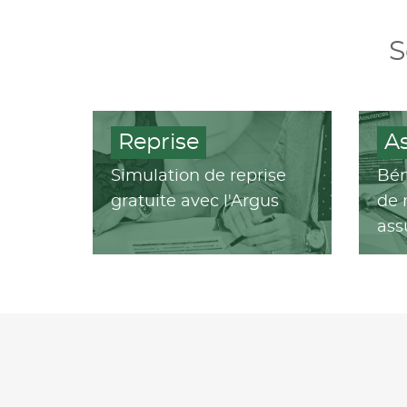
S
Reprise
A
Simulation de reprise
Bén
gratuite avec l'Argus
de 
ass