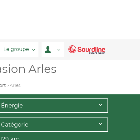
Le groupe
sion Arles
ort
Arles
Énergie
Catégorie
 129
km