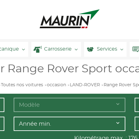
canique
Carrosserie
Services
r Range Rover Sport occa
Toutes nos voitures
occasion
LAND-ROVER
Range Rover Sp
Modèle
Année min.
Kilométrage max. :
176