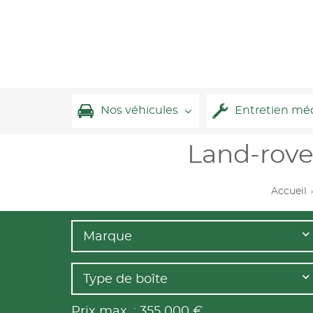
Nos véhicules
Entretien mé
Land-rove
Accueil
Marque
Type de boîte
Prix max. :
355 000
€