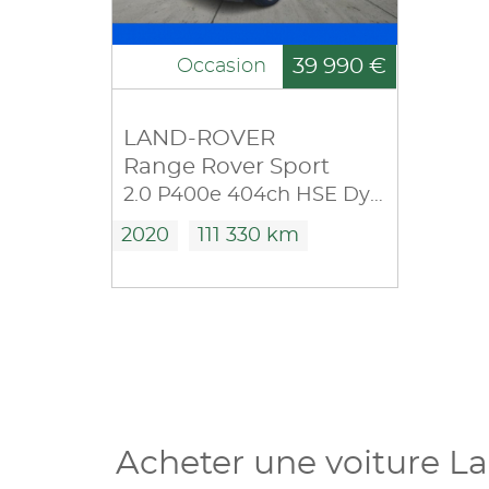
39 990 €
Occasion
LAND-ROVER
Range Rover Sport
2.0 P400e 404ch HSE Dynamic Mark IX
2020
111 330 km
Acheter une voiture La