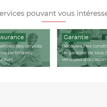
ervices pouvant vous intéress
ssurance
Garantie
éficiez des services
Découvrez les condit
nos partenaires
de garantie de tous 
ureurs
véhicules d'occasion