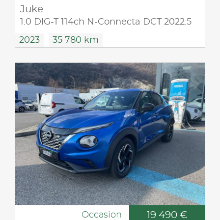
Juke
1.0 DIG-T 114ch N-Connecta DCT 2022.5
2023
35 780 km
19 490 €
Occasion