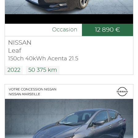
12 890 €
Occasion
NISSAN
Leaf
150ch 40kWh Acenta 21.5
2022
50 375 km