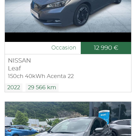
12 990 €
Occasion
NISSAN
Leaf
150ch 40kWh Acenta 22
2022
29 566 km