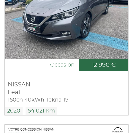
12 990 €
Occasion
NISSAN
Leaf
150ch 40kWh Tekna 19
2020
54 021 km