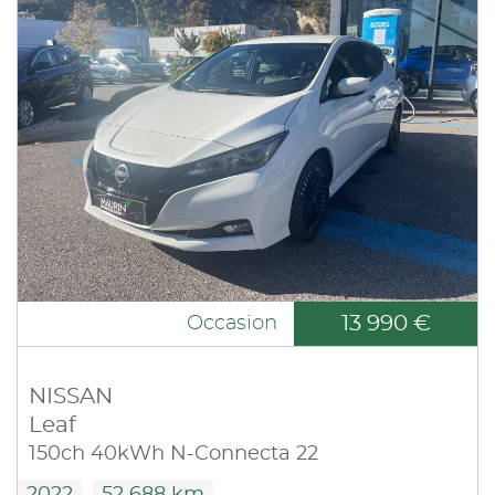
13 990 €
Occasion
NISSAN
Leaf
150ch 40kWh N-Connecta 22