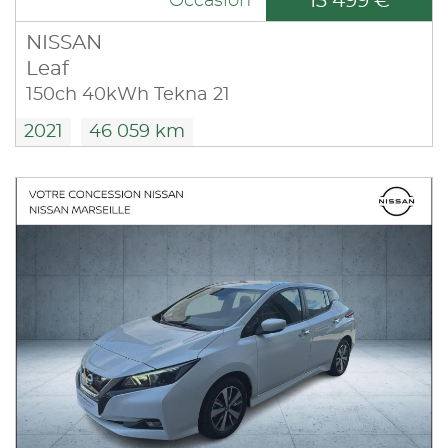
13 499 €
Occasion
NISSAN
Leaf
150ch 40kWh Tekna 21
2021
46 059 km