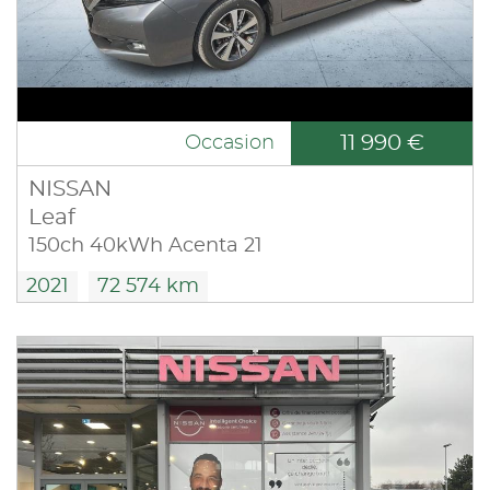
11 990 €
Occasion
NISSAN
Leaf
150ch 40kWh Acenta 21
2021
72 574 km