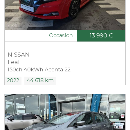
13 990 €
Occasion
NISSAN
Leaf
150ch 40kWh Acenta 22
2022
44 618 km