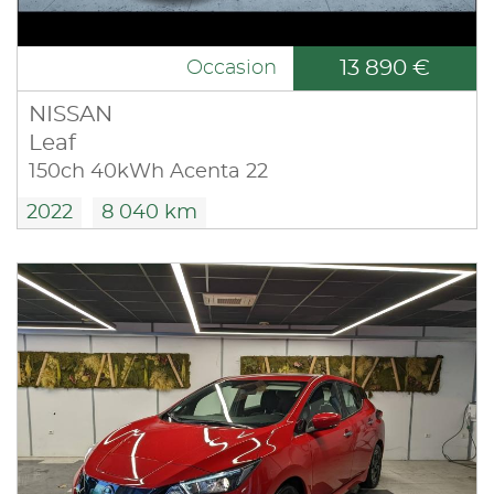
13 890 €
Occasion
NISSAN
Leaf
150ch 40kWh Acenta 22
2022
8 040 km