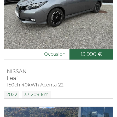
13 990 €
Occasion
NISSAN
Leaf
150ch 40kWh Acenta 22
2022
37 209 km