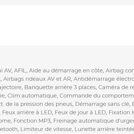
al AV,
AFIL,
Aide au démarrage en côte,
Airbag co
t,
Airbags rideaux AV et AR,
Antidémarrage électr
jectoire,
Banquette arrière 3 places,
Caméra de r
ie,
Clim automatique,
Commande du comportem
ct. de la pression des pneus,
Démarrage sans clé,
,
Feux arrière à LED,
Feux de jour à LED,
Fixation 
home,
Fonction MP3,
Freinage automatique d'urge
uetooth,
Limiteur de vitesse,
Lunette arrière teinté