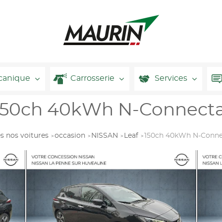
canique
Carrosserie
Services
150ch 40kWh N-Connecta 
s nos voitures
occasion
NISSAN
Leaf
150ch 40kWh N-Connec