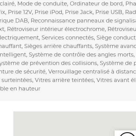
clairé,
Mode de conduite,
Ordinateur de bord,
Pha
ix,
Prise 12V,
Prise iPod,
Prise Jack,
Prise USB,
Rad
rique DAB,
Reconnaissance panneaux de signalis
xt,
Rétroviseur intérieur électrochrome,
Rétroviseu
électriquement,
Services connectés,
Siège conduct
hauffant,
Sièges arrière chauffants,
Système avancé
ntelligent,
Système de contrôle des angles morts
ystème de prévention des collisions,
Système de p
nture de sécurité,
Verrouillage centralisé à distan
e surteintées,
Vitres arrière teintées,
Vitres avant é
able en hauteur