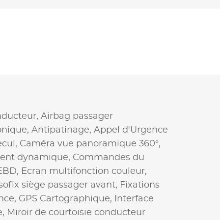
nducteur,
Airbag passager
onique,
Antipatinage,
Appel d'Urgence
ecul,
Caméra vue panoramique 360°,
ent dynamique,
Commandes du
EBD,
Ecran multifonction couleur,
Isofix siège passager avant,
Fixations
nce,
GPS Cartographique,
Interface
e,
Miroir de courtoisie conducteur