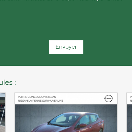
Envoyer
les :