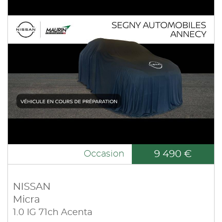
9 490 €
Occasion
NISSAN
Micra
1.0 IG 71ch Acenta