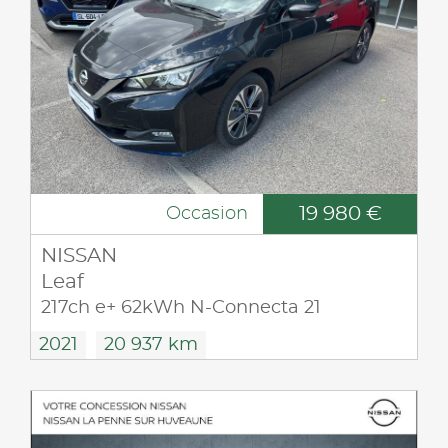
19 980 €
Occasion
NISSAN
Leaf
217ch e+ 62kWh N-Connecta 21
2021
20 937 km