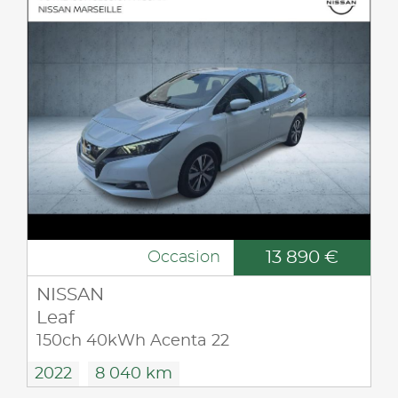
13 890 €
Occasion
NISSAN
Leaf
150ch 40kWh Acenta 22
2022
8 040 km