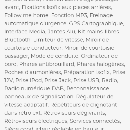
avant,
Fixations Isofix aux places arrières,
Follow me home,
Fonction MP3,
Freinage
automatique d'urgence,
GPS Cartographique,
Interface Media,
Jantes Alu,
Kit mains-libres
Bluetooth,
Limiteur de vitesse,
Miroir de
courtoisie conducteur,
Miroir de courtoisie
passager,
Mode de conduite,
Ordinateur de
bord,
Phares antibrouillard,
Phares halogènes,
Poches d'aumonières,
Préparation Isofix,
Prise
12V,
Prise iPod,
Prise Jack,
Prise USB,
Radio,
Radio numérique DAB,
Reconnaissance
panneaux de signalisation,
Régulateur de
vitesse adaptatif,
Répétiteurs de clignotant
dans rétro ext,
Rétroviseurs dégivrants,
Rétroviseurs électriques,
Services connectés,
Siège conducteur réglable en hauteur,