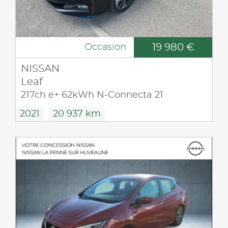
19 980 €
Occasion
NISSAN
Leaf
217ch e+ 62kWh N-Connecta 21
2021
20 937 km