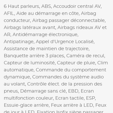
6 Haut parleurs,
ABS,
Accoudoir central AV,
AFIL,
Aide au démarrage en côte,
Airbag
conducteur,
Airbag passager déconnectable,
Airbags latéraux avant,
Airbags rideaux AV et
AR,
Antidémarrage électronique,
Antipatinage,
Appel d'Urgence Localisé,
Assistance de maintien de trajectoire,
Banquette arrière 3 places,
Caméra de recul,
Capteur de luminosité,
Capteur de pluie,
Clim
automatique,
Commande du comportement
dynamique,
Commandes du système audio
au volant,
Contrôle élect. de la pression des
pneus,
Démarrage sans clé,
EBD,
Ecran
multifonction couleur,
Ecran tactile,
ESP,
Essuie-glace arrière,
Feux arrière à LED,
Feux
de jour à LED,
Fixation Isofix siège passager