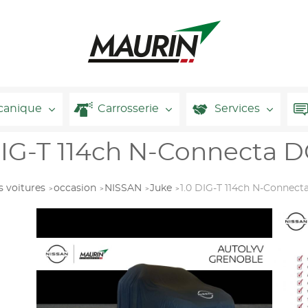
canique
Carrosserie
Services
IG-T 114ch N-Connecta D
s voitures
occasion
NISSAN
Juke
1.0 DIG-T 114ch N-Connect