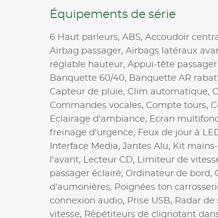
Équipements de série
6 Haut parleurs,
ABS,
Accoudoir centr
Airbag passager,
Airbags latéraux ava
réglable hauteur,
Appui-tête passager
Banquette 60/40,
Banquette AR rabat
Capteur de pluie,
Clim automatique,
C
Commandes vocales,
Compte tours,
C
Eclairage d'ambiance,
Ecran multifonc
freinage d'urgence,
Feux de jour à LE
Interface Media,
Jantes Alu,
Kit mains-
l'avant,
Lecteur CD,
Limiteur de vitess
passager éclairé,
Ordinateur de bord,
d'aumonières,
Poignées ton carrosseri
connexion audio,
Prise USB,
Radar de
vitesse,
Répétiteurs de clignotant dans