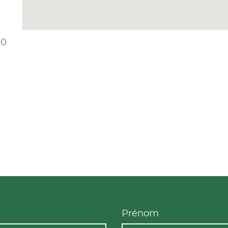
00
u
Prénom