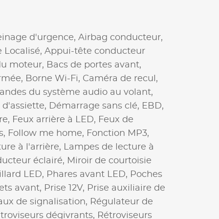
einage d'urgence,
Airbag conducteur,
 Localisé,
Appui-tête conducteur
du moteur,
Bacs de portes avant,
ermée,
Borne Wi-Fi,
Caméra de recul,
des du système audio au volant,
 d'assiette,
Démarrage sans clé,
EBD,
re,
Feux arrière à LED,
Feux de
s,
Follow me home,
Fonction MP3,
re à l'arrière,
Lampes de lecture à
ducteur éclairé,
Miroir de courtoisie
illard LED,
Phares avant LED,
Poches
ets avant,
Prise 12V,
Prise auxiliaire de
x de signalisation,
Régulateur de
troviseurs dégivrants,
Rétroviseurs