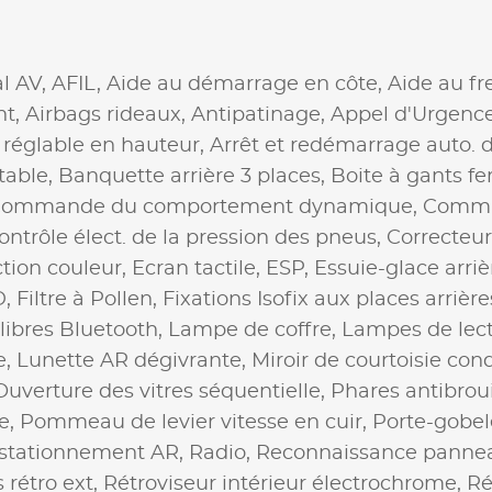
al AV,
AFIL,
Aide au démarrage en côte,
Aide au fr
nt,
Airbags rideaux,
Antipatinage,
Appel d'Urgence
 réglable en hauteur,
Arrêt et redémarrage auto. 
table,
Banquette arrière 3 places,
Boite à gants f
ommande du comportement dynamique,
Comman
ontrôle élect. de la pression des pneus,
Correcteur
tion couleur,
Ecran tactile,
ESP,
Essuie-glace arriè
D,
Filtre à Pollen,
Fixations Isofix aux places arrière
libres Bluetooth,
Lampe de coffre,
Lampes de lectu
e,
Lunette AR dégivrante,
Miroir de courtoisie con
Ouverture des vitres séquentielle,
Phares antibrou
e,
Pommeau de levier vitesse en cuir,
Porte-gobel
 stationnement AR,
Radio,
Reconnaissance panneau
 rétro ext,
Rétroviseur intérieur électrochrome,
Ré