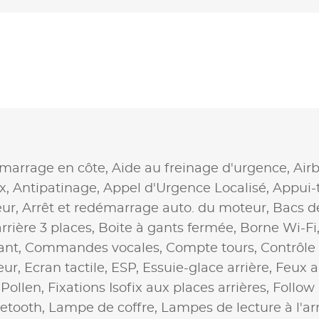
marrage en côte,
Aide au freinage d'urgence,
Air
x,
Antipatinage,
Appel d'Urgence Localisé,
Appui-
eur,
Arrêt et redémarrage auto. du moteur,
Bacs d
rrière 3 places,
Boite à gants fermée,
Borne Wi-Fi
ant,
Commandes vocales,
Compte tours,
Contrôle 
eur,
Ecran tactile,
ESP,
Essuie-glace arrière,
Feux a
à Pollen,
Fixations Isofix aux places arrières,
Follow
uetooth,
Lampe de coffre,
Lampes de lecture à l'ar