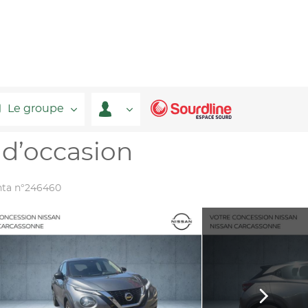
Le groupe
 d’occasion
enta n°246460