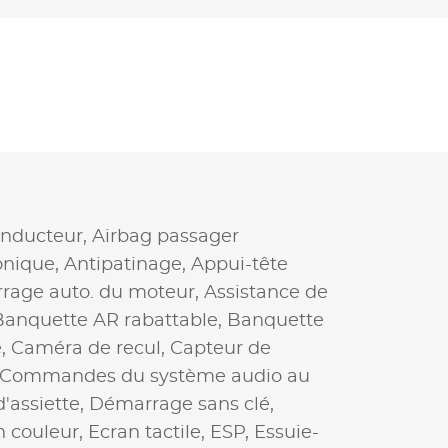
onducteur,
Airbag passager
onique,
Antipatinage,
Appui-tête
rrage auto. du moteur,
Assistance de
Banquette AR rabattable,
Banquette
e,
Caméra de recul,
Capteur de
Commandes du système audio au
'assiette,
Démarrage sans clé,
n couleur,
Ecran tactile,
ESP,
Essuie-