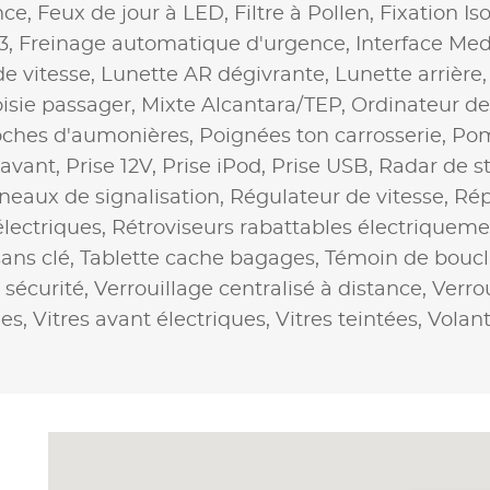
nce,
Feux de jour à LED,
Filtre à Pollen,
Fixation Is
3,
Freinage automatique d'urgence,
Interface Med
de vitesse,
Lunette AR dégivrante,
Lunette arrière
oisie passager,
Mixte Alcantara/TEP,
Ordinateur de
ches d'aumonières,
Poignées ton carrosserie,
Pom
 avant,
Prise 12V,
Prise iPod,
Prise USB,
Radar de s
eaux de signalisation,
Régulateur de vitesse,
Rép
électriques,
Rétroviseurs rabattables électriqueme
ans clé,
Tablette cache bagages,
Témoin de boucl
 sécurité,
Verrouillage centralisé à distance,
Verro
ées,
Vitres avant électriques,
Vitres teintées,
Volant