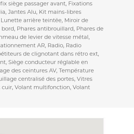
ofix siège passager avant,
Fixations
ia,
Jantes Alu,
Kit mains-libres
,
Lunette arrière teintée,
Miroir de
 bord,
Phares antibrouillard,
Phares de
meau de levier de vitesse métal,
tationnement AR,
Radio,
Radio
étiteurs de clignotant dans rétro ext,
nt,
Siège conducteur réglable en
age des ceintures AV,
Température
uillage centralisé des portes,
Vitres
 cuir,
Volant multifonction,
Volant