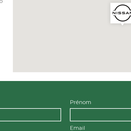
o
Prénom
Email