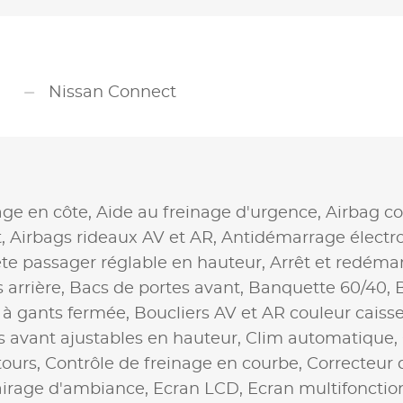
Nissan Connect
ge en côte,
Aide au freinage d'urgence,
Airbag c
t,
Airbags rideaux AV et AR,
Antidémarrage électr
te passager réglable en hauteur,
Arrêt et redéma
 arrière,
Bacs de portes avant,
Banquette 60/40,
 à gants fermée,
Boucliers AV et AR couleur caiss
s avant ajustables en hauteur,
Clim automatique,
ours,
Contrôle de freinage en courbe,
Correcteur d
airage d'ambiance,
Ecran LCD,
Ecran multifonctio