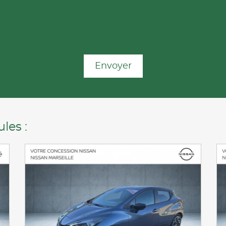
Envoyer
les :