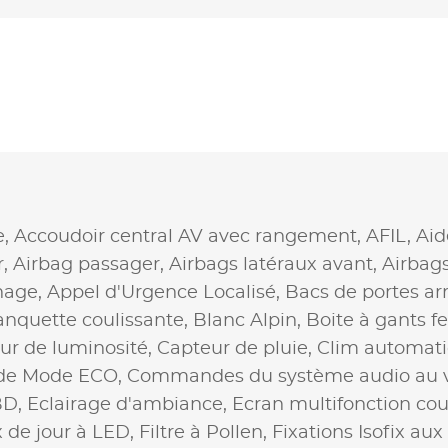
e,
Accoudoir central AV avec rangement,
AFIL,
Aid
r,
Airbag passager,
Airbags latéraux avant,
Airbag
nage,
Appel d'Urgence Localisé,
Bacs de portes arr
nquette coulissante,
Blanc Alpin,
Boite à gants 
ur de luminosité,
Capteur de pluie,
Clim automati
e Mode ECO,
Commandes du système audio au v
BD,
Eclairage d'ambiance,
Ecran multifonction cou
 de jour à LED,
Filtre à Pollen,
Fixations Isofix aux