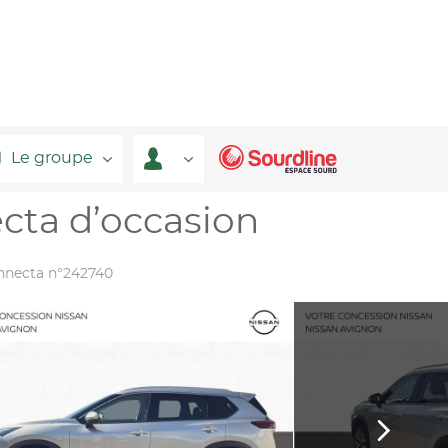
Le groupe
cta d’occasion
nnecta n°242740