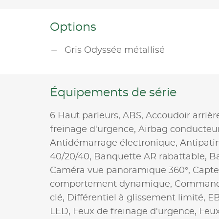
Options
Gris Odyssée métallisé
Équipements de série
6 Haut parleurs,
ABS,
Accoudoir arrièr
freinage d'urgence,
Airbag conducteu
Antidémarrage électronique,
Antipati
40/20/40,
Banquette AR rabattable,
Ba
Caméra vue panoramique 360°,
Capte
comportement dynamique,
Command
clé,
Différentiel à glissement limité,
E
LED,
Feux de freinage d'urgence,
Feux