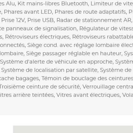
es Alu,
Kit mains-libres Bluetooth,
Limiteur de vit
e,
Phares avant LED,
Phares de route adaptatifs,
P
,
Prise 12V,
Prise USB,
Radar de stationnement AR
e panneaux de signalisation,
Régulateur de vites
s,
Rétroviseurs électriques,
Rétroviseurs rabattab
connectés,
Siège cond. avec réglage lombaire élec
 lombaire,
Siège passager réglable en hauteur,
Sys
Système d'alerte de véhicule en approche,
Systèm
,
Système de localisation par satellite,
Système de p
 cache bagages,
Témoin de bouclage des ceinture
Troisième ceinture de sécurité,
Verrouillage centra
itres arrière teintées,
Vitres avant électriques,
Vola