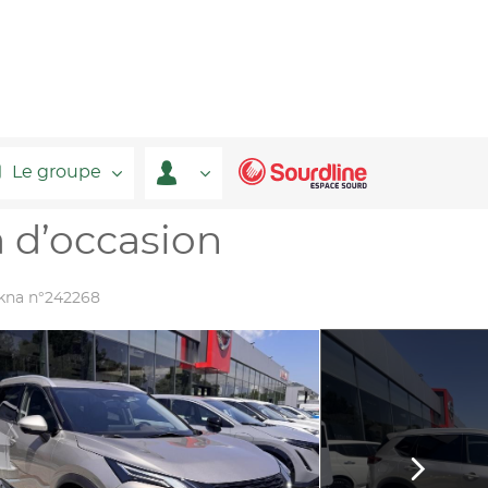
Le groupe
 d’occasion
kna n°242268