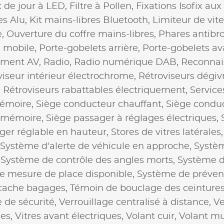
 de jour à LED,
Filtre à Pollen,
Fixations Isofix aux
es Alu,
Kit mains-libres Bluetooth,
Limiteur de vit
e,
Ouverture du coffre mains-libres,
Phares antibro
e mobile,
Porte-gobelets arrière,
Porte-gobelets av
ement AV,
Radio,
Radio numérique DAB,
Reconnai
viseur intérieur électrochrome,
Rétroviseurs dégiv
,
Rétroviseurs rabattables électriquement,
Service
mémoire,
Siège conducteur chauffant,
Siège conduc
à mémoire,
Siège passager à réglages électriques,
ger réglable en hauteur,
Stores de vitres latérales
Système d'alerte de véhicule en approche,
Systèm
,
Système de contrôle des angles morts,
Système d
e mesure de place disponible,
Système de prévent
 cache bagages,
Témoin de bouclage des ceinture
 de sécurité,
Verrouillage centralisé à distance,
Ve
ées,
Vitres avant électriques,
Volant cuir,
Volant mu