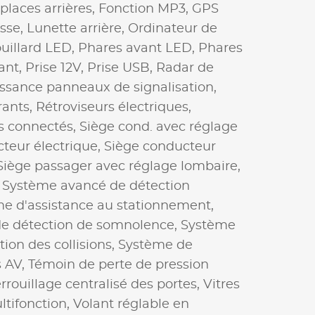
 places arrières,
Fonction MP3,
GPS
esse,
Lunette arrière,
Ordinateur de
uillard LED,
Phares avant LED,
Phares
ant,
Prise 12V,
Prise USB,
Radar de
ssance panneaux de signalisation,
rants,
Rétroviseurs électriques,
s connectés,
Siège cond. avec réglage
teur électrique,
Siège conducteur
Siège passager avec réglage lombaire,
,
Système avancé de détection
e d'assistance au stationnement,
e détection de somnolence,
Système
ion des collisions,
Système de
s AV,
Témoin de perte de pression
rrouillage centralisé des portes,
Vitres
ltifonction,
Volant réglable en