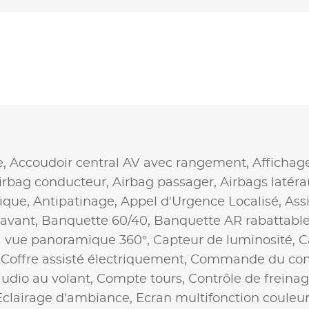
e,
Accoudoir central AV avec rangement,
Affichag
irbag conducteur,
Airbag passager,
Airbags latér
ique,
Antipatinage,
Appel d'Urgence Localisé,
Ass
 avant,
Banquette 60/40,
Banquette AR rabattabl
 vue panoramique 360°,
Capteur de luminosité,
C
,
Coffre assisté électriquement,
Commande du com
dio au volant,
Compte tours,
Contrôle de freina
Eclairage d'ambiance,
Ecran multifonction couleu