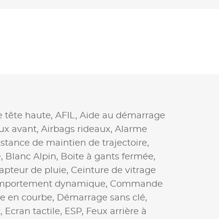
e tête haute,
AFIL,
Aide au démarrage
aux avant,
Airbags rideaux,
Alarme
istance de maintien de trajectoire,
e,
Blanc Alpin,
Boite à gants fermée,
apteur de pluie,
Ceinture de vitrage
portement dynamique,
Commande
ge en courbe,
Démarrage sans clé,
r,
Ecran tactile,
ESP,
Feux arrière à