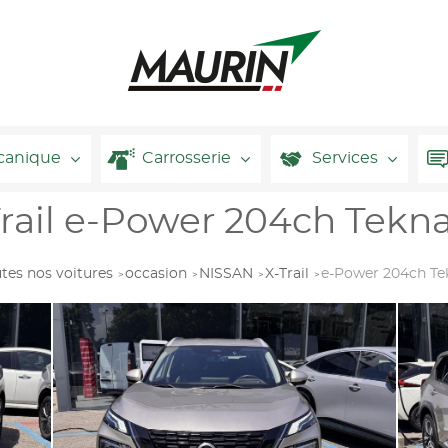
canique
Carrosserie
Services
rail e-Power 204ch Tekna
tes nos voitures
occasion
NISSAN
X-Trail
e-Power 204ch Te