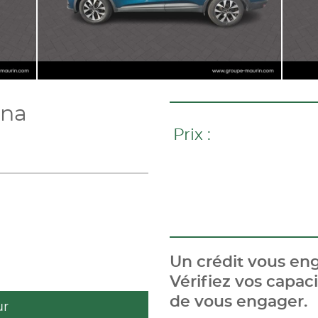
ana
Prix :
Un crédit vous eng
Vérifiez vos capa
de vous engager.
ur