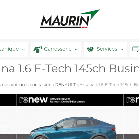
canique
Carrosserie
Services
a 1.6 E-Tech 145ch Busin
 nos voitures
occasion
RENAULT
Arkana
1.6 E-Tech 145ch B