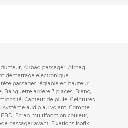
nducteur,
Airbag passager,
Airbag
ntidémarrage électronique,
tête passager réglable en hauteur,
e,
Banquette arrière 3 places,
Blanc,
minosité,
Capteur de pluie,
Ceintures
système audio au volant,
Compte
,
EBD,
Ecran multifonction couleur,
siège passager avant,
Fixations Isofix