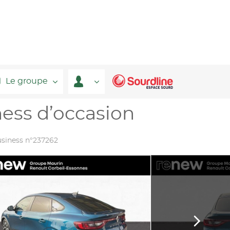
Le groupe
ess d’occasion
usiness n°237262