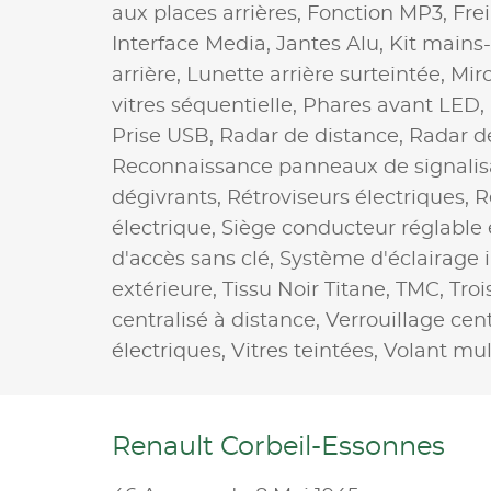
aux places arrières,
Fonction MP3,
Fre
Interface Media,
Jantes Alu,
Kit mains-
arrière,
Lunette arrière surteintée,
Miro
vitres séquentielle,
Phares avant LED,
Prise USB,
Radar de distance,
Radar d
Reconnaissance panneaux de signalis
dégivrants,
Rétroviseurs électriques,
R
électrique,
Siège conducteur réglable
d'accès sans clé,
Système d'éclairage i
extérieure,
Tissu Noir Titane,
TMC,
Troi
centralisé à distance,
Verrouillage cent
électriques,
Vitres teintées,
Volant mul
Renault Corbeil-Essonnes