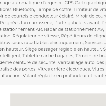
inage automatique d'urgence,
GPS Cartographiqu
libres Bluetooth,
Lampe de coffre,
Limiteur de vit
ir de courtoisie conducteur éclairé,
Miroir de cour
Poignées ton carrosserie,
Porte-gobelets avant,
Pr
e stationnement AR,
Radar de stationnement AV,
ation,
Régulateur de vitesse,
Répétiteurs de cligno
étroviseurs rabattables électriquement,
Services 
 en hauteur,
Siège passager réglable en hauteur,
S
ntelligent,
Tablette cache bagages,
Témoin de bou
sième ceinture de sécurité,
Verrouillage auto. des
ralisé des portes,
Vitres arrière électriques,
Vitres
tifonction,
Volant réglable en profondeur et haut