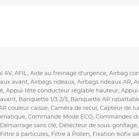
al AV,
AFIL,
Aide au freinage d'urgence,
Airbag co
raux avant,
Airbags rideaux,
Airbags rideaux AR,
A
é,
Appui-tête conducteur réglable hauteur,
Appui-
 avant,
Banquette 1/3-2/3,
Banquette AR rabattabl
AR couleur caisse,
Caméra de recul,
Capteur de lu
omatique,
Commande Mode ECO,
Commandes du 
Démarrage sans clé,
Détecteur de sous-gonflage
Filtre à particules,
Filtre à Pollen,
Fixation Isofix 