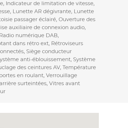
e,
Indicateur de limitation de vitesse,
esse,
Lunette AR dégivrante,
Lunette
toisie passager éclairé,
Ouverture des
ise auxiliaire de connexion audio,
Radio numérique DAB,
tant dans rétro ext,
Rétroviseurs
connectés,
Siège conducteur
ystème anti-éblouissement,
Système
clage des ceintures AV,
Température
 portes en roulant,
Verrouillage
 arrière surteintées,
Vitres avant
eur