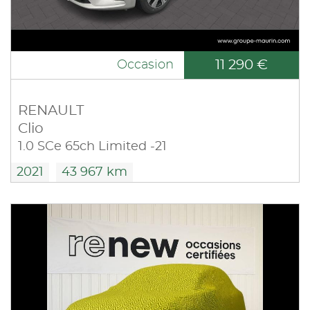
11 290 €
Occasion
RENAULT
Clio
1.0 SCe 65ch Limited -21
2021
43 967 km