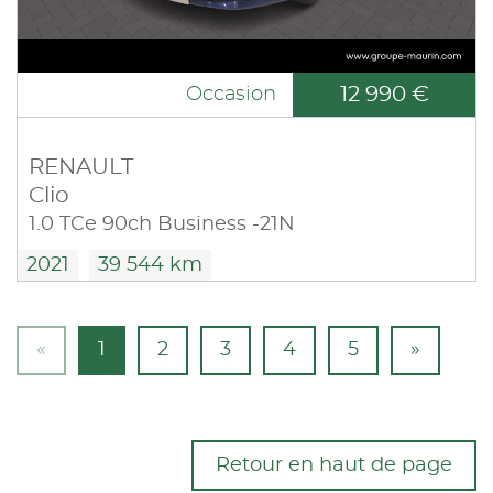
12 990 €
Occasion
RENAULT
Clio
1.0 TCe 90ch Business -21N
2021
39 544 km
«
1
2
3
4
5
»
Retour en haut de page