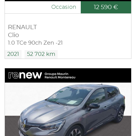
12 590 €
Occasion
RENAULT
Clio
1.0 TCe 90ch Zen -21
2021
52 702 km