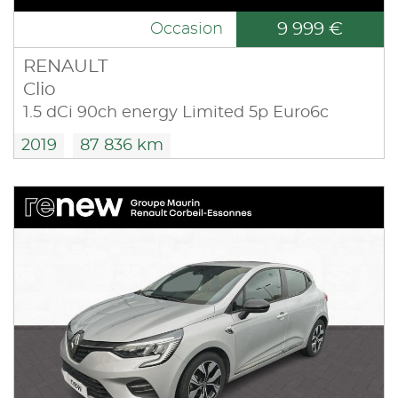
9 999 €
Occasion
RENAULT
Clio
1.5 dCi 90ch energy Limited 5p Euro6c
2019
87 836 km