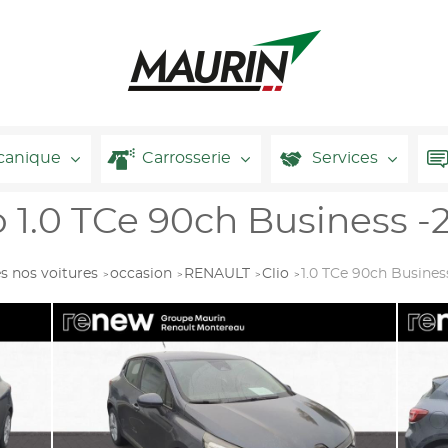
canique
Carrosserie
Services
1.0 TCe 90ch Business -
s nos voitures
occasion
RENAULT
Clio
1.0 TCe 90ch Busines