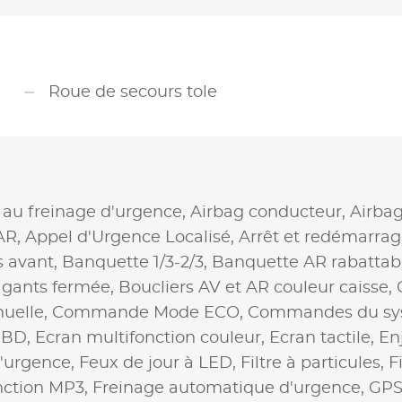
Roue de secours tole
 au freinage d'urgence,
Airbag conducteur,
Airba
AR,
Appel d'Urgence Localisé,
Arrêt et redémarrag
s avant,
Banquette 1/3-2/3,
Banquette AR rabattab
 gants fermée,
Boucliers AV et AR couleur caisse,
uelle,
Commande Mode ECO,
Commandes du sys
EBD,
Ecran multifonction couleur,
Ecran tactile,
En
d'urgence,
Feux de jour à LED,
Filtre à particules,
F
nction MP3,
Freinage automatique d'urgence,
GPS