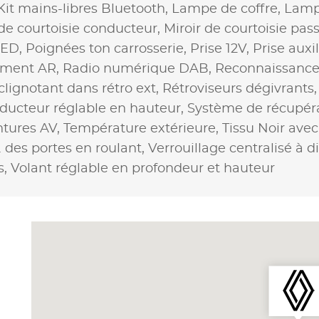
Kit mains-libres Bluetooth,
Lampe de coffre,
Lampe
 de courtoisie conducteur,
Miroir de courtoisie pas
LED,
Poignées ton carrosserie,
Prise 12V,
Prise auxi
ement AR,
Radio numérique DAB,
Reconnaissance 
clignotant dans rétro ext,
Rétroviseurs dégivrants
ducteur réglable en hauteur,
Système de récupéra
ntures AV,
Température extérieure,
Tissu Noir avec
. des portes en roulant,
Verrouillage centralisé à d
s,
Volant réglable en profondeur et hauteur