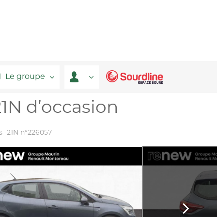
Le groupe
21N d’occasion
s -21N n°226057