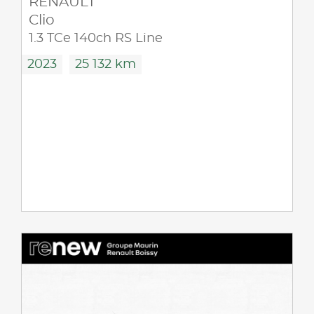
RENAULT
Clio
1.3 TCe 140ch RS Line
2023
25 132 km