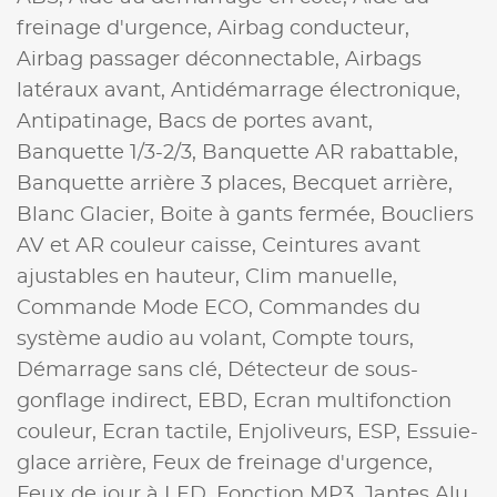
freinage d'urgence,
Airbag conducteur,
Airbag passager déconnectable,
Airbags
latéraux avant,
Antidémarrage électronique,
Antipatinage,
Bacs de portes avant,
Banquette 1/3-2/3,
Banquette AR rabattable,
Banquette arrière 3 places,
Becquet arrière,
Blanc Glacier,
Boite à gants fermée,
Boucliers
AV et AR couleur caisse,
Ceintures avant
ajustables en hauteur,
Clim manuelle,
Commande Mode ECO,
Commandes du
système audio au volant,
Compte tours,
Démarrage sans clé,
Détecteur de sous-
gonflage indirect,
EBD,
Ecran multifonction
couleur,
Ecran tactile,
Enjoliveurs,
ESP,
Essuie-
glace arrière,
Feux de freinage d'urgence,
Feux de jour à LED,
Fonction MP3,
Jantes Alu,