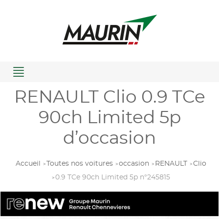
Menu
RENAULT Clio 0.9 TCe
90ch Limited 5p
d’occasion
Accueil
Toutes nos voitures
occasion
RENAULT
Clio
0.9 TCe 90ch Limited 5p n°245815