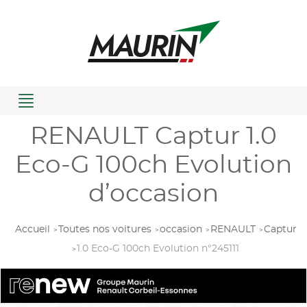
Menu
RENAULT Captur 1.0
Eco-G 100ch Evolution
d’occasion
Accueil
Toutes nos voitures
occasion
RENAULT
Captur
1.0 Eco-G 100ch Evolution n°245111