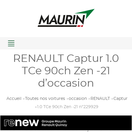
Menu
RENAULT Captur 1.0
TCe 90ch Zen -21
d’occasion
Accueil
Toutes nos voitures
occasion
RENAULT
Captur
1.0 TCe 90ch Zen -21 n°229929