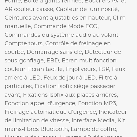
Fume,
Boite à gants fermée,
Boucliers AV et
AR couleur caisse,
Capteur de luminosité,
Ceintures avant ajustables en hauteur,
Clim
manuelle,
Commande Mode ECO,
Commandes du système audio au volant,
Compte tours,
Contrôle de freinage en
courbe,
Démarrage sans clé,
Détecteur de
sous-gonflage,
EBD,
Ecran multifonction
couleur,
Ecran tactile,
Enjoliveurs,
ESP,
Feux
arrière à LED,
Feux de jour à LED,
Filtre à
particules,
Fixation Isofix siège passager
avant,
Fixations Isofix aux places arrières,
Fonction appel d'urgence,
Fonction MP3,
Freinage automatique d'urgence,
Indicateur
de limitation de vitesse,
Interface Media,
Kit
mains-libres Bluetooth,
Lampe de coffre,