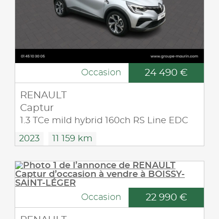
24 490 €
Occasion
RENAULT
Captur
1.3 TCe mild hybrid 160ch RS Line EDC
2023
11 159 km
22 990 €
Occasion