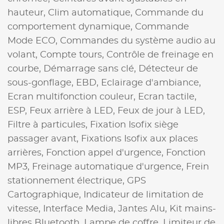
hauteur,
Clim automatique,
Commande du
comportement dynamique,
Commande
Mode ECO,
Commandes du système audio au
volant,
Compte tours,
Contrôle de freinage en
courbe,
Démarrage sans clé,
Détecteur de
sous-gonflage,
EBD,
Eclairage d'ambiance,
Ecran multifonction couleur,
Ecran tactile,
ESP,
Feux arrière à LED,
Feux de jour à LED,
Filtre à particules,
Fixation Isofix siège
passager avant,
Fixations Isofix aux places
arrières,
Fonction appel d'urgence,
Fonction
MP3,
Freinage automatique d'urgence,
Frein
stationnement électrique,
GPS
Cartographique,
Indicateur de limitation de
vitesse,
Interface Media,
Jantes Alu,
Kit mains-
libres Bluetooth,
Lampe de coffre,
Limiteur de