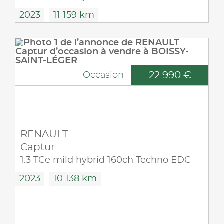
2023
11 159 km
22 990 €
Occasion
RENAULT
Captur
1.3 TCe mild hybrid 160ch Techno EDC
2023
10 138 km