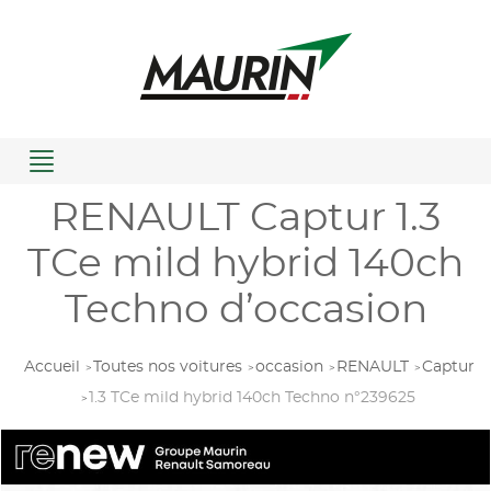
Menu
RENAULT Captur 1.3
TCe mild hybrid 140ch
Techno d’occasion
Accueil
Toutes nos voitures
occasion
RENAULT
Captur
1.3 TCe mild hybrid 140ch Techno n°239625