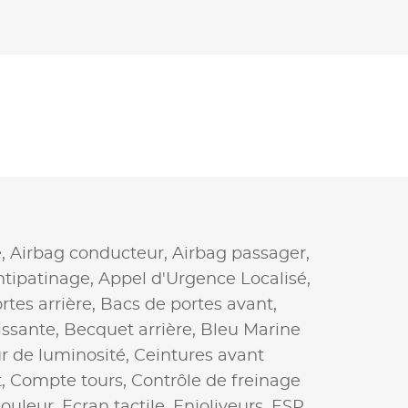
e,
Airbag conducteur,
Airbag passager,
ntipatinage,
Appel d'Urgence Localisé,
rtes arrière,
Bacs de portes avant,
issante,
Becquet arrière,
Bleu Marine
r de luminosité,
Ceintures avant
t,
Compte tours,
Contrôle de freinage
couleur,
Ecran tactile,
Enjoliveurs,
ESP,