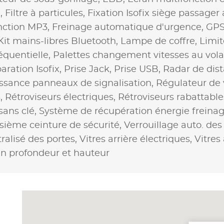
D,
Filtre à particules,
Fixation Isofix siège passager
nction MP3,
Freinage automatique d'urgence,
GPS
Kit mains-libres Bluetooth,
Lampe de coffre,
Limit
équentielle,
Palettes changement vitesses au vola
aration Isofix,
Prise Jack,
Prise USB,
Radar de dis
ssance panneaux de signalisation,
Régulateur de 
s,
Rétroviseurs électriques,
Rétroviseurs rabattabl
sans clé,
Système de récupération énergie freina
isième ceinture de sécurité,
Verrouillage auto. des
ralisé des portes,
Vitres arrière électriques,
Vitres
en profondeur et hauteur