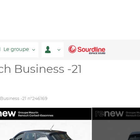
Le groupe
ch Business -21
 Business -21 n°246169