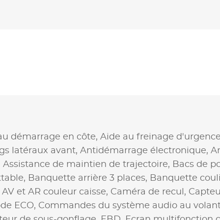
au démarrage en côte,
Aide au freinage d'urgenc
gs latéraux avant,
Antidémarrage électronique,
A
,
Assistance de maintien de trajectoire,
Bacs de po
table,
Banquette arrière 3 places,
Banquette coul
 AV et AR couleur caisse,
Caméra de recul,
Capteu
de ECO,
Commandes du système audio au volan
teur de sous-gonflage,
EBD,
Ecran multifonction 