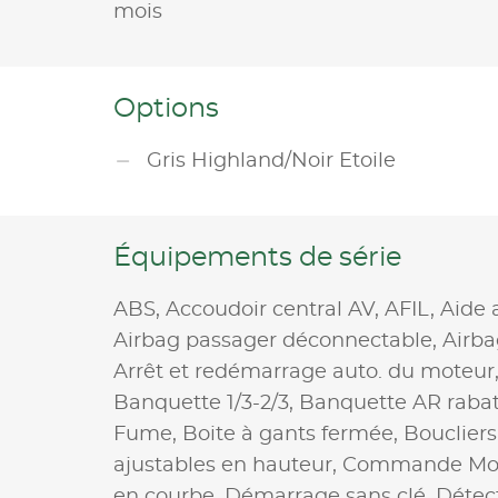
mois
Options
Gris Highland/Noir Etoile
Équipements de série
ABS,
Accoudoir central AV,
AFIL,
Aide 
Airbag passager déconnectable,
Airba
Arrêt et redémarrage auto. du moteur
Banquette 1/3-2/3,
Banquette AR rabat
Fume,
Boite à gants fermée,
Boucliers
ajustables en hauteur,
Commande Mo
en courbe,
Démarrage sans clé,
Détec