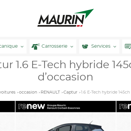
canique
Carrosserie
Services
 1.6 E-Tech hybride 145
d’occasion
voitures
occasion
RENAULT
Captur
1.6 E-Tech hybride 145ch