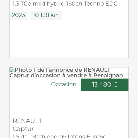
1.3 TCe mild hybrid 160ch Techno EDC
2023
10 138 km
13 480 €
Occasion
RENAULT
Captur
1.5 dCi 90ch energy Intens Euro6c