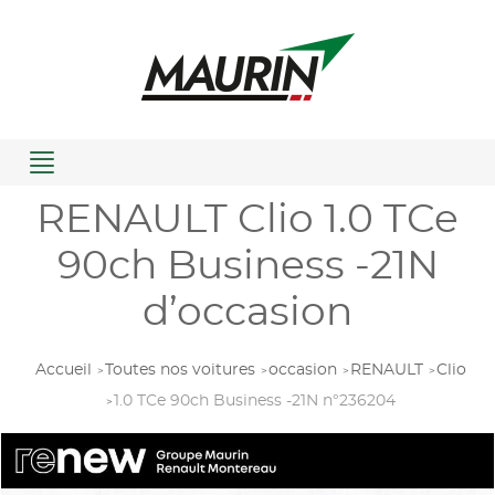
Menu
RENAULT Clio 1.0 TCe
90ch Business -21N
d’occasion
Accueil
Toutes nos voitures
occasion
RENAULT
Clio
1.0 TCe 90ch Business -21N n°236204