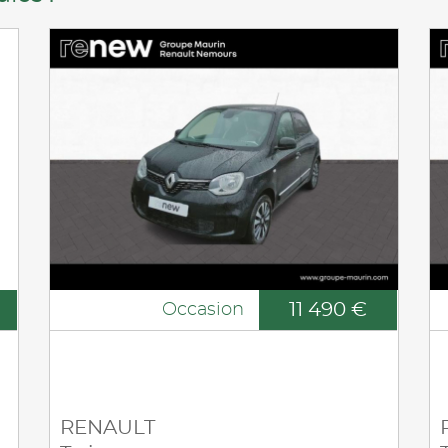
11 490 €
Occasion
RENAULT