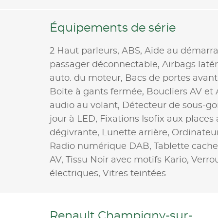
Équipements de série
2 Haut parleurs,
ABS,
Aide au démarra
passager déconnectable,
Airbags laté
auto. du moteur,
Bacs de portes avant
Boite à gants fermée,
Boucliers AV et 
audio au volant,
Détecteur de sous-go
jour à LED,
Fixations Isofix aux places 
dégivrante,
Lunette arrière,
Ordinateu
Radio numérique DAB,
Tablette cach
AV,
Tissu Noir avec motifs Kario,
Verrou
électriques,
Vitres teintées
Renault Champigny-sur-