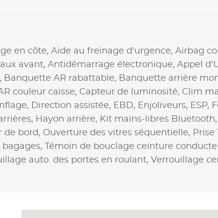
ge en côte,
Aide au freinage d'urgence,
Airbag c
raux avant,
Antidémarrage électronique,
Appel d'
,
Banquette AR rabattable,
Banquette arrière mo
AR couleur caisse,
Capteur de luminosité,
Clim ma
nflage,
Direction assistée,
EBD,
Enjoliveurs,
ESP,
F
arrières,
Hayon arrière,
Kit mains-libres Bluetooth
r de bord,
Ouverture des vitres séquentielle,
Prise
e bagages,
Témoin de bouclage ceinture conducte
illage auto. des portes en roulant,
Verrouillage ce