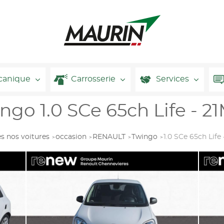
canique
Carrosserie
Services
o 1.0 SCe 65ch Life - 2
s nos voitures
occasion
RENAULT
Twingo
1.0 SCe 65ch Life