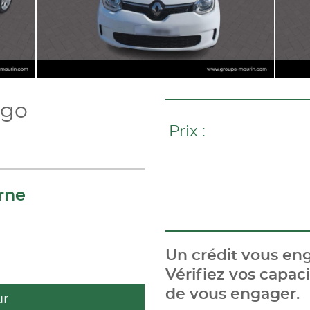
ngo
Prix :
rne
Un crédit vous eng
Vérifiez vos capa
de vous engager.
ur