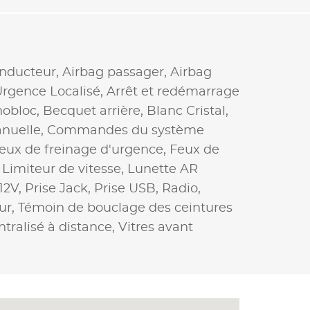
onducteur,
Airbag passager,
Airbag
Urgence Localisé,
Arrêt et redémarrage
nobloc,
Becquet arrière,
Blanc Cristal,
nuelle,
Commandes du système
eux de freinage d'urgence,
Feux de
,
Limiteur de vitesse,
Lunette AR
 12V,
Prise Jack,
Prise USB,
Radio,
ur,
Témoin de bouclage des ceintures
ntralisé à distance,
Vitres avant