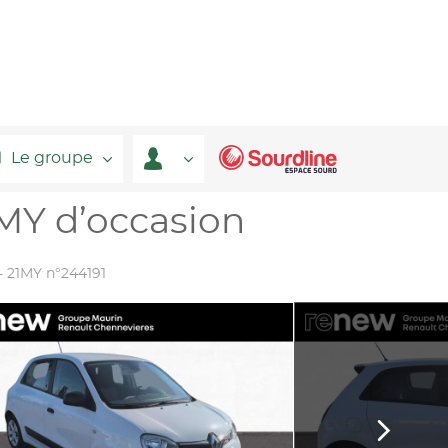
Le groupe
1MY d’occasion
 - 21MY n°244191