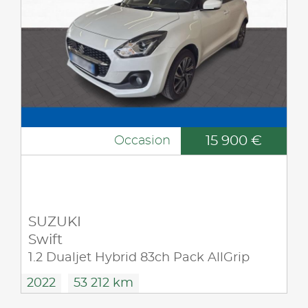
15 900 €
Occasion
SUZUKI
Swift
1.2 Dualjet Hybrid 83ch Pack AllGrip
2022
53 212 km