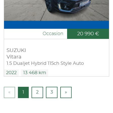
20 990 €
Occasion
SUZUKI
Vitara
1.5 Dualjet Hybrid 115ch Style Auto
2022
13 468 km
«
1
2
3
»