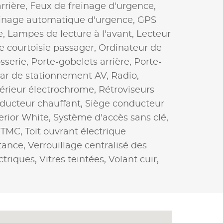
rrière,
Feux de freinage d'urgence,
inage automatique d'urgence,
GPS
e,
Lampes de lecture à l'avant,
Lecteur
de courtoisie passager,
Ordinateur de
sserie,
Porte-gobelets arrière,
Porte-
ar de stationnement AV,
Radio,
térieur électrochrome,
Rétroviseurs
ducteur chauffant,
Siège conducteur
erior White,
Système d'accès sans clé,
,
TMC,
Toit ouvrant électrique
stance,
Verrouillage centralisé des
ctriques,
Vitres teintées,
Volant cuir,