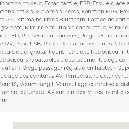
fonction couleur,
Ecran tactile,
ESP,
Essuie-glace a
ations Isofix aux places arrières,
Fonction MP3,
Fre
es Alu,
Kit mains-libres Bluetooth,
Lampe de coffr
givrante,
Miroir de courtoisie conducteur,
Miroir 
ant LED,
Poches d'aumonières,
Poignées ton carro
se 12V,
Prise USB,
Radar de stationnement AR,
Rad
teurs de clignotant dans rétro ext,
Rétroviseur in
étroviseurs rabattables électriquement,
Siège con
hauffant,
Siège passager réglable en hauteur,
Sup
uclage des ceintures AV,
Température extérieure
écurité,
Velum rang 1,
Verrouillage centralisé à di
s arrière et lunette AR surteintées,
Vitres avant éle
eur