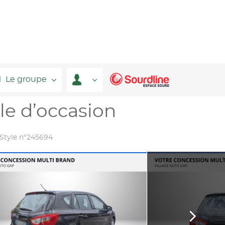
Le groupe
le d’occasion
 Style n°245694