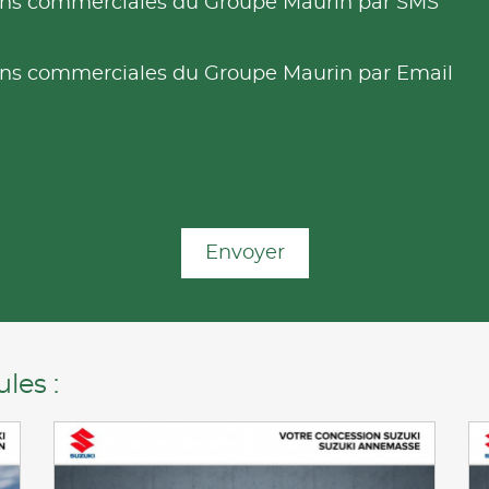
tions commerciales du Groupe Maurin par SMS
tions commerciales du Groupe Maurin par Email
Envoyer
les :