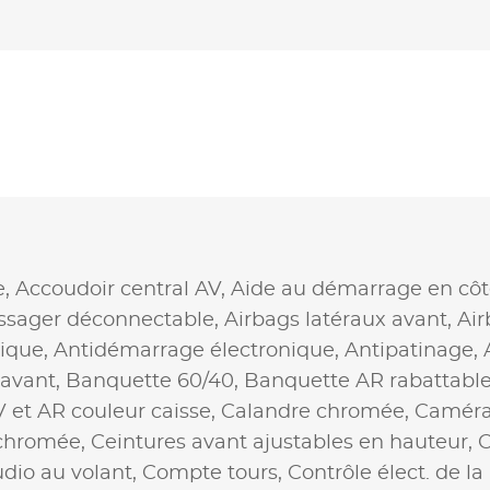
e,
Accoudoir central AV,
Aide au démarrage en côt
ssager déconnectable,
Airbags latéraux avant,
Air
ique,
Antidémarrage électronique,
Antipatinage,
 avant,
Banquette 60/40,
Banquette AR rabattabl
V et AR couleur caisse,
Calandre chromée,
Caméra
 chromée,
Ceintures avant ajustables en hauteur,
C
io au volant,
Compte tours,
Contrôle élect. de l