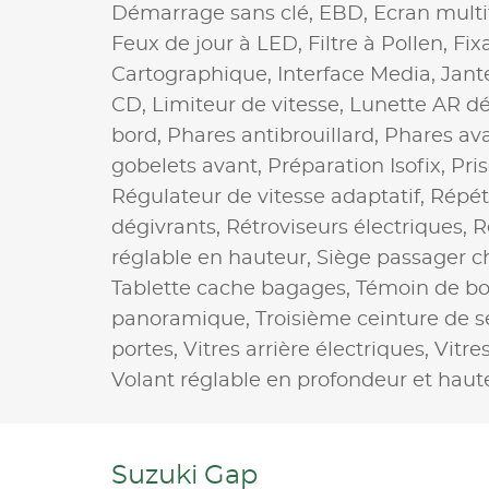
Démarrage sans clé,
EBD,
Ecran multi
Feux de jour à LED,
Filtre à Pollen,
Fix
Cartographique,
Interface Media,
Jant
CD,
Limiteur de vitesse,
Lunette AR dé
bord,
Phares antibrouillard,
Phares av
gobelets avant,
Préparation Isofix,
Pri
Régulateur de vitesse adaptatif,
Répéti
dégivrants,
Rétroviseurs électriques,
R
réglable en hauteur,
Siège passager c
Tablette cache bagages,
Témoin de bo
panoramique,
Troisième ceinture de s
portes,
Vitres arrière électriques,
Vitre
Volant réglable en profondeur et haut
Suzuki Gap